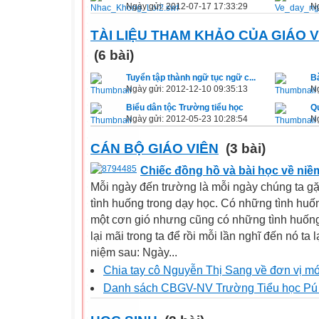
Ngày gửi: 2012-07-17 17:33:29
Ng
TÀI LIỆU THAM KHẢO CỦA GIÁO V
(6 bài)
Tuyển tập thành ngữ tục ngữ c...
B
Ngày gửi: 2012-12-10 09:35:13
Ng
Biểu dân tộc Trường tiểu học
Qu
Ngày gửi: 2012-05-23 10:28:54
Ng
CÁN BỘ GIÁO VIÊN
(3 bài)
Chiếc đồng hồ và bài học về niềm
Mỗi ngày đến trường là mỗi ngày chúng ta gặp
tình huống trong dạy học. Có những tình huố
một cơn gió nhưng cũng có những tình huống
lại mãi trong ta để rồi mỗi lần nghĩ đến nó ta lạ
niệm sau: Ngày...
Chia tay cô Nguyễn Thị Sang về đơn vị m
Danh sách CBGV-NV Trường Tiểu học Pú