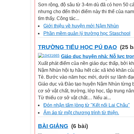
Sơn rộng, độ sâu từ 3-4m dù đã có hơn 50 cá
nhưng cho đến thời điểm này thi thể của na
tìm thấy. Công tác...
Giới thiệu về huyện mới Nậm Nhùn
Phần mềm quản lý trường học Staschool
TRƯỜNG TIỂU HỌC PÚ ĐAO
(25 b
Giáo dục huyện nhà: Nỗ lực tro
Xuất phát điểm của nền giáo dục thấp, bởi kh
Nậm Nhùn hội tụ hầu hết các xã khó khăn c
Tè. Bước vào năm học mới, dưới sự lãnh đạ
Giáo dục và Đào tạo huyện Nậm Nhùn từng 
cơ sở vật chất, trường, lớp học, tập trung nâ
Từ thiếu cơ sở vật chất… Nếu ai...
Đón nhận tấm lòng từ "Kết nối Lai Châu"
Ấm áp từ một chương trình từ thiện.
BÀI GIẢNG
(6 bài)