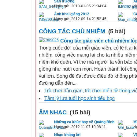
Sân trường
Ả
Ngày gửi: 2013-01-05 21:34:04
Ng
Ảnh khai giảng 2012
Gặ
Ngày gửi: 2012-09-14 21:52:45
Ng
CÔNG TÁC CHỦ NHIỆM
(5 bài)
Công tác giáo viên chủ nhiệm lớp
Trong cuộc đời của mỗi giáo viên, có lẽ ít ai
nhiệm, công việc mang lại cho ta nhiều niềm
niệm khó quên. Vì thế mà người ta vẫn bảo r
giống như nuôi con mọn. Hoàn thành tốt công
vui lớn. Song để đạt được điều đó không phả
đường dẫn đến...
Trò chơi dân gian, trò chơi điện tử trong v
Tâm lý lứa tuổi học sinh tiểu học
ÂM NHẠC
(15 bài)
Những ca khúc hay về Quảng Bình
M
Ngày gửi: 2012-11-07 19:08:11
Ng
Nhạc không lời
V