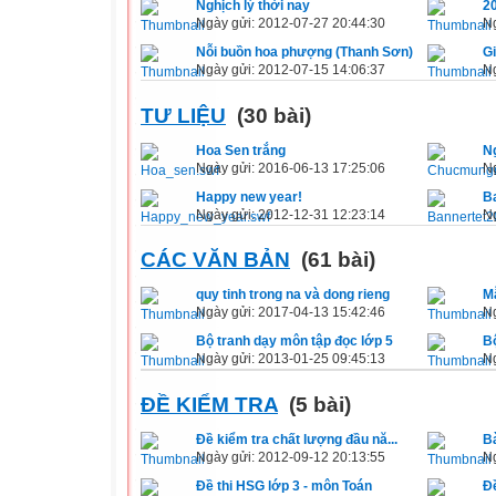
Nghịch lý thời nay
20
Ngày gửi: 2012-07-27 20:44:30
Ng
Nỗi buồn hoa phượng (Thanh Sơn)
Gi
Ngày gửi: 2012-07-15 14:06:37
Ng
TƯ LIỆU
(30 bài)
Hoa Sen trắng
N
Ngày gửi: 2016-06-13 17:25:06
Ng
Happy new year!
B
Ngày gửi: 2012-12-31 12:23:14
Ng
CÁC VĂN BẢN
(61 bài)
quy tinh trong na và dong rieng
Mẫ
Ngày gửi: 2017-04-13 15:42:46
Ng
Bộ tranh dạy môn tập đọc lớp 5
Bộ
Ngày gửi: 2013-01-25 09:45:13
Ng
ĐỀ KIỂM TRA
(5 bài)
Đề kiểm tra chất lượng đầu nă...
Bà
Ngày gửi: 2012-09-12 20:13:55
Ng
Đề thi HSG lớp 3 - môn Toán
Đề