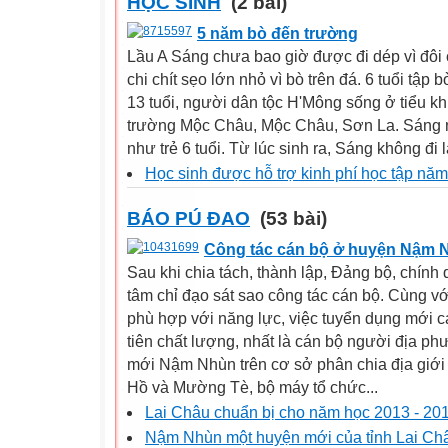
HỌC SINH
(2 bài)
5 năm bò đến trường
Lầu A Sáng chưa bao giờ được đi dép vì đôi c
chi chít sẹo lớn nhỏ vì bò trên đá. 6 tuổi tập
13 tuổi, người dân tộc H'Mông sống ở tiểu kh
trường Mộc Châu, Mộc Châu, Sơn La. Sáng n
như trẻ 6 tuổi. Từ lúc sinh ra, Sáng không đi 
Học sinh được hỗ trợ kinh phí học tập nă
BÁO PÚ ĐAO
(53 bài)
Công tác cán bộ ở huyện Nậm 
Sau khi chia tách, thành lập, Đảng bộ, chí
tâm chỉ đạo sát sao công tác cán bộ. Cùng với
phù hợp với năng lực, việc tuyển dụng mới 
tiên chất lượng, nhất là cán bộ người địa ph
mới Nậm Nhùn trên cơ sở phân chia địa giới
Hồ và Mường Tè, bộ máy tổ chức...
Lai Châu chuẩn bị cho năm học 2013 - 20
Nậm Nhùn một huyện mới của tỉnh Lai Ch