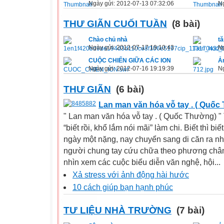
Ngày gửi: 2012-07-13 07:32:06
Ng
THƯ GIÃN CUỐI TUẦN
(8 bài)
Chào chủ nhà
tă
Ngày gửi: 2012-07-17 19:10:43
Ng
CUỘC CHIẾN GIỮA CÁC ION
Ả
Ngày gửi: 2012-07-16 19:19:39
Ng
THƯ GIÃN
(6 bài)
Lan man văn hóa vỗ tay . ( Quốc
" Lan man văn hóa vỗ tay . ( Quốc Thường) " 
“biết rồi, khổ lắm nói mãi” làm chi. Biết thì b
ngày một nặng, nay chuyển sang di căn ra nh
người chung tay cứu chữa theo phương châm
nhìn xem các cuộc biểu diễn văn nghệ, hội...
Xả stress với ảnh động hài hước
10 cách giúp bạn hạnh phúc
TƯ LIỆU NHÀ TRƯỜNG
(7 bài)