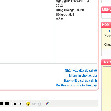
Ngày gửi:
12h:44' 09-04-
2012
MEN
Dung lượng:
8.8 MB
Số lượt tải:
3
Mô tả:
HÔM 
T
Ngườ
Chúc
TRAO
Nhấn vào đây để tải về
Nhắn tin cho tác giả
Báo tư liệu sai quy định
Mở thư mục chứa tư liệu này