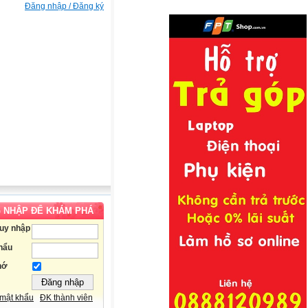
Đăng nhập / Đăng ký
 NHẬP ĐỂ KHÁM PHÁ
ruy nhập
hẩu
hớ
mật khẩu
ĐK thành viên