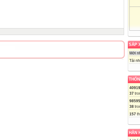
SẮP 
Mới n
Tải nh
THỐN
4091
37
tro
9859
38
tro
157
th
HÂN 