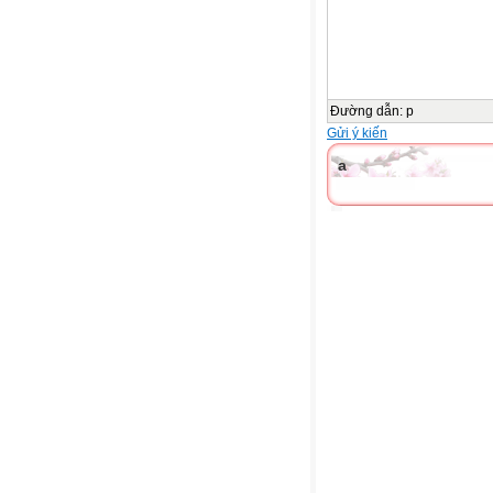
Đường dẫn
:
p
Gửi ý kiến
a