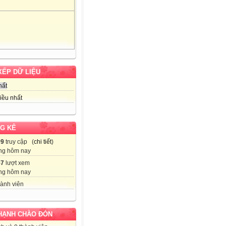
XẾP DỮ LIỆU
hất
iều nhất
G KÊ
99
truy cập (
chi tiết
)
ng hôm nay
57
lượt xem
ng hôm nay
ành viên
HẠNH CHÀO ĐÓN