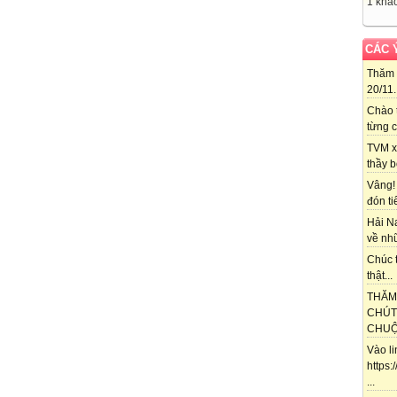
1 khác
CÁC 
Thăm 
20/11..
Chào 
từng c
TVM x
thầy b
Vâng!
đón ti
Hải N
về nhữ
Chúc t
thật...
THĂM
CHÚT
CHUỘT
Vào l
https
...