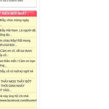
h và 0 thành viên
Ý KIẾN MỚI NHẤT
thầy, chúc mừng ngày
..
thầy Hải Nam. Là người đã
ông tác...
in chào thầy! Rất mong
ớt chút thời...
 Cảm ơn cô, rất vui được
ếp cô...
am thân mến ! Cảm ơn bạn
ng...
hầy, cô có một kỳ nghỉ hè
 THẦY-MOG THẦY BỚT
 THỜI GIAN NHÁY
 VÀO...
ink này ủng hộ LN nhé.
://www.facebook.com/thuvienViolet.vn/posts/118357841688292