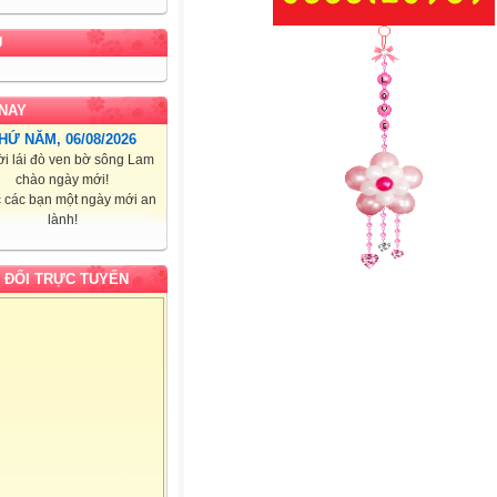
U
NAY
HỨ NĂM, 06/08/2026
i lái đò ven bờ sông Lam
chào ngày mới!
 các bạn một ngày mới an
lành!
 ĐỔI TRỰC TUYẾN