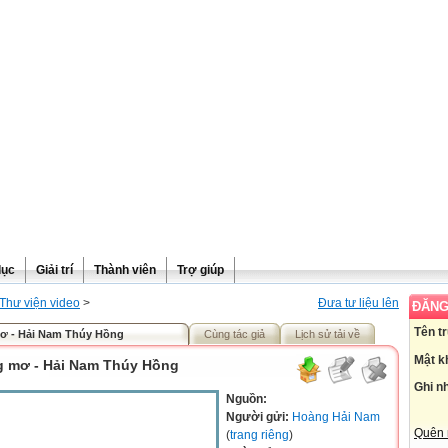
dục
Giải trí
Thành viên
Trợ giúp
Thư viện video
>
Đưa tư liệu lên
ĐĂNG
Tên t
ơ - Hải Nam Thúy Hồng
Cùng tác giả
Lịch sử tải về
Mật k
g mơ - Hải Nam Thúy Hồng
Ghi n
Nguồn:
Người gửi:
Hoàng Hải Nam
Quên 
(
trang riêng
)