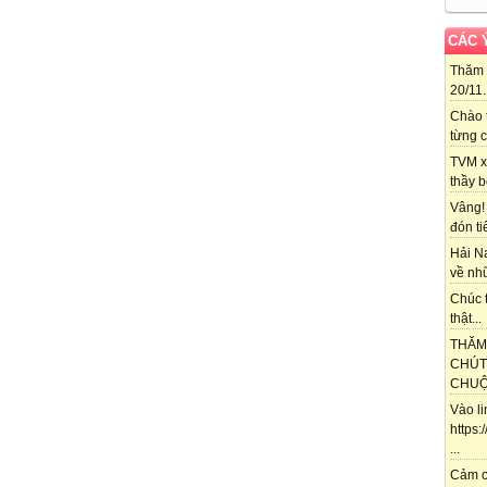
CÁC 
Thăm 
20/11..
Chào 
từng c
TVM x
thầy b
Vâng!
đón ti
Hải N
về nhữ
Chúc t
thật...
THĂM
CHÚT
CHUỘT
Vào l
https
...
Cảm ơ