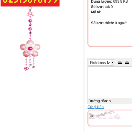
Dung lượng:
693.8 KB
Số lượt tải:
0
Mô tả:
Số lượt thích:
0 người
Kích thước font
Đường dẫn
:
p
Gửi ý kiến
a