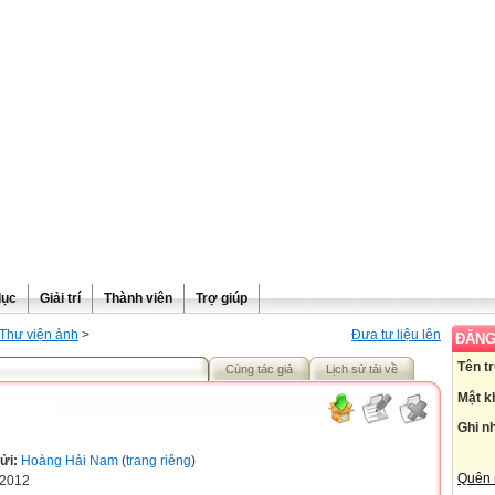
dục
Giải trí
Thành viên
Trợ giúp
Thư viện ảnh
>
Đưa tư liệu lên
ĐĂNG
Tên t
Cùng tác giả
Lịch sử tải về
Mật k
Ghi n
ửi:
Hoàng Hải Nam
(
trang riêng
)
Quên 
-2012