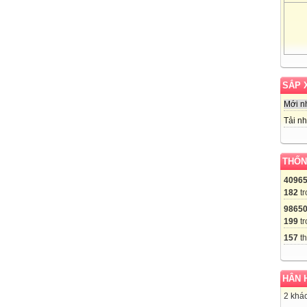
SẮP 
Mới n
Tải nh
THỐN
4096
182
tr
9865
199
tr
157
th
HÂN 
2 khác