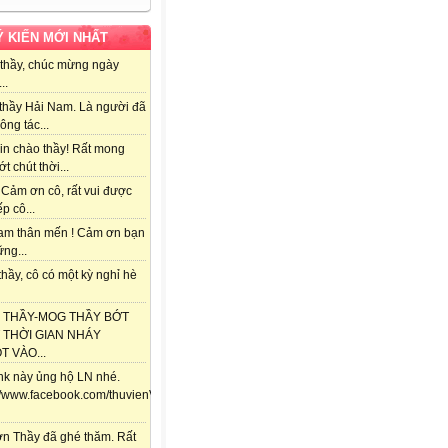
Ý KIẾN MỚI NHẤT
thầy, chúc mừng ngày
..
thầy Hải Nam. Là người đã
ông tác...
in chào thầy! Rất mong
ớt chút thời...
 Cảm ơn cô, rất vui được
ếp cô...
am thân mến ! Cảm ơn bạn
ng...
hầy, cô có một kỳ nghỉ hè
 THẦY-MOG THẦY BỚT
 THỜI GIAN NHÁY
 VÀO...
ink này ủng hộ LN nhé.
://www.facebook.com/thuvienViolet.vn/posts/118357841688292
n Thầy đã ghé thăm. Rất