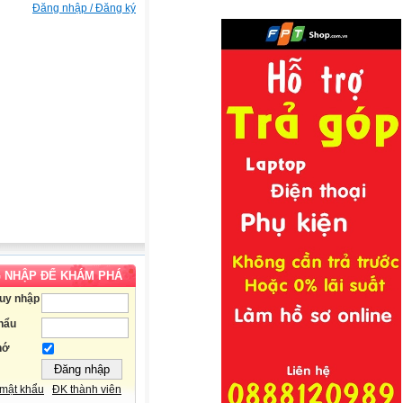
Đăng nhập / Đăng ký
 NHẬP ĐỂ KHÁM PHÁ
ruy nhập
hẩu
hớ
mật khẩu
ĐK thành viên