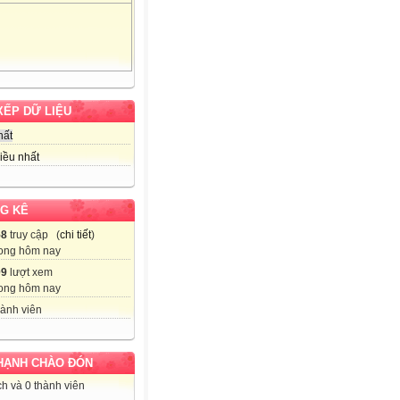
XẾP DỮ LIỆU
hất
iều nhất
G KÊ
58
truy cập (
chi tiết
)
ong hôm nay
09
lượt xem
ong hôm nay
ành viên
HẠNH CHÀO ĐÓN
h và 0 thành viên