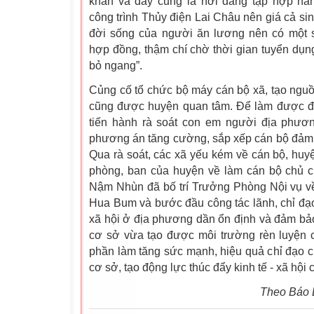
khăn và đây cũng là nơi đang tập hợp hà
công trình Thủy điện Lai Châu nên giá cả si
đời sống của người ăn lương nên có một 
hợp đồng, thậm chí chờ thời gian tuyển dụ
bỏ ngang”.
Củng cố tổ chức bộ máy cán bộ xã, tạo ngu
cũng được huyện quan tâm. Để làm được đi
tiến hành rà soát con em người địa phươ
phương án tăng cường, sắp xếp cán bộ đảm 
Qua rà soát, các xã yếu kém về cán bộ, hu
phòng, ban của huyện về làm cán bộ chủ c
Nậm Nhùn đã bố trí Trưởng Phòng Nội vụ 
Hua Bum và bước đầu công tác lãnh, chỉ đạo 
xã hội ở địa phương dần ổn định và đảm bả
cơ sở vừa tạo được môi trường rèn luyện 
phần làm tăng sức mạnh, hiệu quả chỉ đạo 
cơ sở, tạo động lực thúc đẩy kinh tế - xã hội 
Theo Báo 