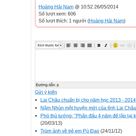
Hoàng Hải Nam
@ 10:52 26/05/2014
Số lượt xem: 606
Số lượt thích: 1 người (
Hoàng Hải Nam
)
Kích thước font
Đường dẫn
:
p
Gửi ý kiến
Lai Châu chuẩn bị cho năm học 2013 - 2014
Nậm Nhùn một huyện mới của tỉnh Lai Châ
Phó thủ tướng: "Phấn đấu 4 năm để lập lại 
(20/03/13)
Trùm ảnh về trẻ em Pú Đao
(24/11/12)