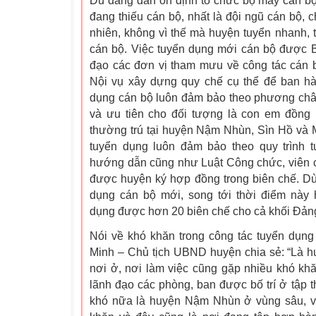
Dù đang dần ổn định tổ chức bộ máy cán 
đang thiếu cán bộ, nhất là đội ngũ cán bộ, 
nhiên, không vì thế mà huyện tuyển nhanh, 
cán bộ. Việc tuyển dụng mới cán bộ được
đạo các đơn vị tham mưu về công tác cán
Nội vụ xây dựng quy chế cụ thể để ban hà
dụng cán bộ luôn đảm bảo theo phương châm
và ưu tiên cho đối tượng là con em đồng
thường trú tại huyện Nậm Nhùn, Sìn Hồ v
tuyển dụng luôn đảm bảo theo quy trình 
hướng dẫn cũng như Luật Công chức, viên c
được huyện ký hợp đồng trong biên chế. Dù
dụng cán bộ mới, song tới thời điểm nà
dụng được hơn 20 biên chế cho cả khối Đảng
Nói về khó khăn trong công tác tuyển dụ
Minh – Chủ tịch UBND huyện chia sẻ: “Là h
nơi ở, nơi làm việc cũng gặp nhiều khó khăn
lãnh đạo các phòng, ban được bố trí ở tập th
khó nữa là huyện Nậm Nhùn ở vùng sâu, vùn