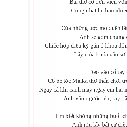
Bài thơ cô đơn viển vô
Cùng nhặt lại bao nhi
Của những ước mơ quên lãn
Anh sẽ gom chúng 
Chiếc hộp diệu kỳ gắn ổ khóa đồn
Lấy chìa khóa xâu sợ
Đeo vào cổ tay
Cô bé tóc Maika thơ thẩn chơi tr
Ngay cả khi cánh mây ngày em hai m
Anh vẫn ngước lên, say 
Em biết không những buổi c
Anh níu lấy bất cứ điề