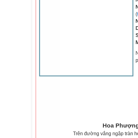
(
S
M
N
Hoa Phượn
Trên đường vắng ngập tràn 