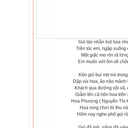
Gió tàn nhẫn trút hoa nh
Trên tóc em, ngập xuống 
Một giấc mơ rời rã lững 
Em muốn vớt ôm về chôn
Kẻo gió bụi mịt mù tron
Dập vùi hoa, ảo não mảnh 
Khách qua đường vội vã, 
Giẫm lên cả hồn hoa trên 
Hoa Phượng ( Nguyễn Thị H
Hoa rong chơi từ thu n
Hôm nay nghe phố gọi rủ
Gió đã mở, nắng đã vàn