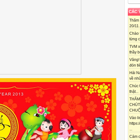
CÁC 
Thăm 
20/11..
Chào 
từng c
TVM x
thầy b
Vâng!
đón ti
Hải N
về nhữ
Chúc t
thật...
THĂM
CHÚT
CHUỘT
Vào l
https
...
Cảm ơ