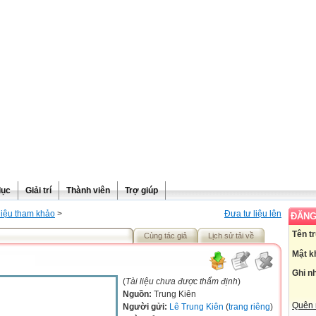
dục
Giải trí
Thành viên
Trợ giúp
liệu tham khảo
>
Đưa tư liệu lên
ĐĂNG
Tên t
Cùng tác giả
Lịch sử tải về
Mật k
Ghi n
(
Tài liệu chưa được thẩm định
)
Nguồn:
Trung Kiên
Quên 
Người gửi:
Lê Trung Kiên
(
trang riêng
)