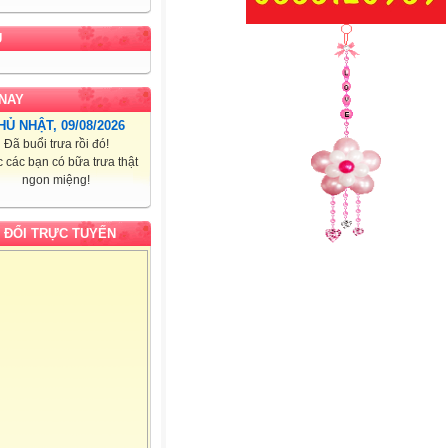
U
NAY
HỦ NHẬT, 09/08/2026
Đã buổi trưa rồi đó!
 các bạn có bữa trưa thật
ngon miệng!
 ĐỔI TRỰC TUYẾN