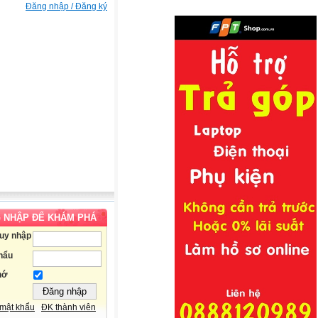
Đăng nhập / Đăng ký
 NHẬP ĐỂ KHÁM PHÁ
ruy nhập
hẩu
hớ
mật khẩu
ĐK thành viên