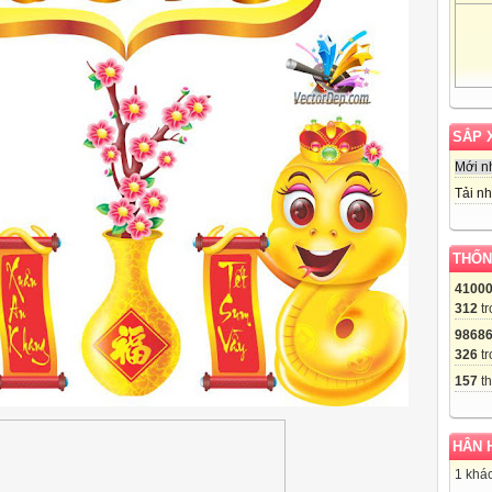
SẮP 
Mới n
Tải nh
THỐN
4100
312
tr
9868
326
tr
157
th
HÂN 
1 khác