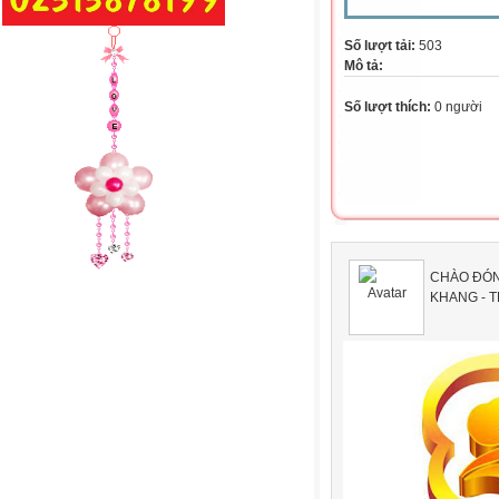
Số lượt tải:
503
Mô tả:
Số lượt thích:
0 người
CHÀO ĐÓN
KHANG - T