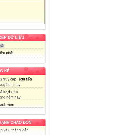
XẾP DỮ LIỆU
hất
iều nhất
G KÊ
02
truy cập (
chi tiết
)
ong hôm nay
68
lượt xem
ong hôm nay
ành viên
HẠNH CHÀO ĐÓN
h và 0 thành viên