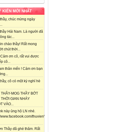
Ý KIẾN MỚI NHẤT
thầy, chúc mừng ngày
..
thầy Hải Nam. Là người đã
ông tác...
in chào thầy! Rất mong
ớt chút thời...
 Cảm ơn cô, rất vui được
ếp cô...
am thân mến ! Cảm ơn bạn
ng...
hầy, cô có một kỳ nghỉ hè
 THẦY-MOG THẦY BỚT
 THỜI GIAN NHÁY
 VÀO...
ink này ủng hộ LN nhé.
://www.facebook.com/thuvienViolet.vn/posts/118357841688292
n Thầy đã ghé thăm. Rất