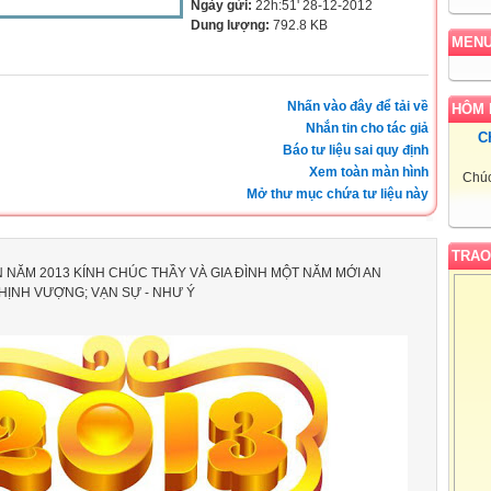
Ngày gửi:
22h:51' 28-12-2012
Dung lượng:
792.8 KB
MEN
Nhấn vào đây để tải về
HÔM 
Nhắn tin cho tác giả
C
Báo tư liệu sai quy định
Xem toàn màn hình
Chúc
Mở thư mục chứa tư liệu này
TRAO
 NĂM 2013 KÍNH CHÚC THẦY VÀ GIA ĐÌNH MỘT NĂM MỚI AN
HỊNH VƯỢNG; VẠN SỰ - NHƯ Ý