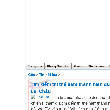
Trang chủ
Phòng Giáo dục
Giải trí
Thành viên
Gốc
>
Tin nổi bật
>
Tìm kiếm thi thể nam thanh niên d
Lai Châu
" Tin tức mới nhất, cho đến thời
chiến sĩ tham gia tìm kiếm thi thể nam thanh
đổi với PV vào trưa 13/6, lãnh đạo Công an