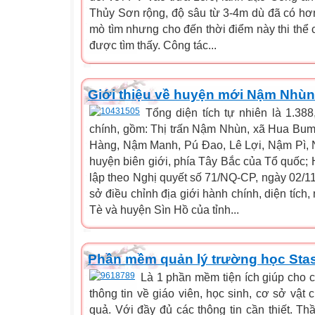
Thủy Sơn rộng, độ sâu từ 3-4m dù đã có hơn
mò tìm nhưng cho đến thời điểm này thi thể
được tìm thấy. Công tác...
Giới thiệu về huyện mới Nậm Nhùn
Tổng diện tích tự nhiên là 1.38
chính, gồm: Thị trấn Nậm Nhùn, xã Hua B
Hàng, Nậm Manh, Pú Đao, Lê Lợi, Nậm Pì, 
huyện biên giới, phía Tây Bắc của Tổ quốc;
lập theo Nghị quyết số 71/NQ-CP, ngày 02/11
sở điều chỉnh địa giới hành chính, diện tíc
Tè và huyện Sìn Hồ của tỉnh...
Phần mềm quản lý trường học Sta
Là 1 phần mềm tiện ích giúp cho c
thông tin về giáo viên, học sinh, cơ sở vật 
quả. Với đầy đủ các thông tin cần thiết. Th