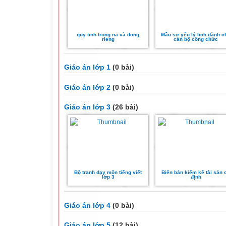
quy tinh trong na và dong
Mẫu sơ yếu lý lịch dành c
rieng
cán bộ công chức
Giáo án lớp 1
(0 bài)
Giáo án lớp 2
(0 bài)
Giáo án lớp 3
(26 bài)
Bộ tranh dạy môn tiếng viết
Biên bản kiểm kê tài sản 
lớp 3
định
Giáo án lớp 4
(0 bài)
Giáo án lớp 5
(12 bài)