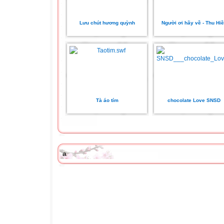
Lưu chút hương quỳnh
Người ơi hãy về - Thu Hi
Tà áo tím
chocolate Love SNSD
a