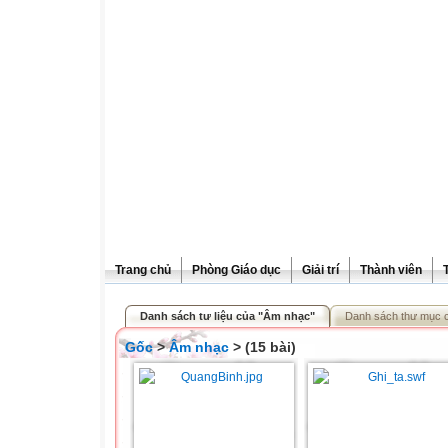
Trang chủ
Phòng Giáo dục
Giải trí
Thành viên
Danh sách tư liệu của "Âm nhạc"
Danh sách thư mục 
Gốc
>
Âm nhạc
> (15 bài)