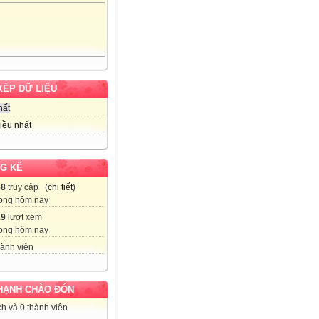
XẾP DỮ LIỆU
hất
iều nhất
G KÊ
68
truy cập (
chi tiết
)
ong hôm nay
19
lượt xem
ong hôm nay
ành viên
HẠNH CHÀO ĐÓN
h và 0 thành viên