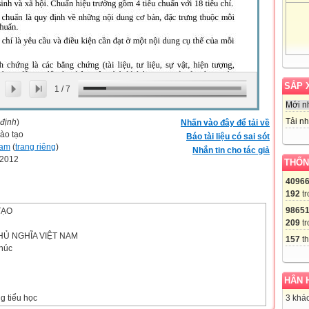
SẮP 
1
/
7
Mới n
Tải nh
 định
)
Nhấn vào đây để tải về
ào tạo
Báo tài liệu có sai sót
Nam
(
trang riêng
)
Nhắn tin cho tác giả
-2012
THỐN
4096
192
tr
9865
TẠO
209
tr
Ủ NGHĨA VIỆT NAM
157
th
phúc
HÂN 
g tiểu học
3 khác