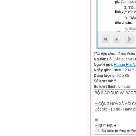
(
Tài liệu chưa được thẩm
Nguồn:
Bộ Giáo dục và Đ
Người gửi:
Hoàng Hải 
Ngày gửi:
10h:01' 23-05
Dung lượng:
92.5 KB
Số lượt tải:
5
Số lượt thích:
0 người
BỘ GIÁO DỤC VÀ ĐÀO 
CỘNG HOÀ XÃ HỘI CH
Độc lập - Tự do - Hạnh 

QUY ĐỊNH
Chuẩn hiệu trưởng trườn