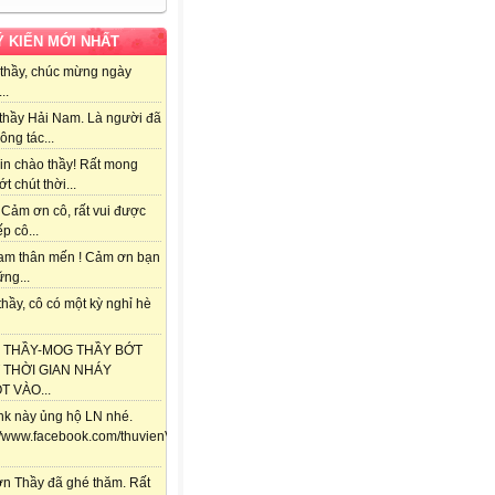
Ý KIẾN MỚI NHẤT
thầy, chúc mừng ngày
..
thầy Hải Nam. Là người đã
ông tác...
in chào thầy! Rất mong
ớt chút thời...
 Cảm ơn cô, rất vui được
ếp cô...
am thân mến ! Cảm ơn bạn
ng...
hầy, cô có một kỳ nghỉ hè
 THẦY-MOG THẦY BỚT
 THỜI GIAN NHÁY
 VÀO...
ink này ủng hộ LN nhé.
://www.facebook.com/thuvienViolet.vn/posts/118357841688292
n Thầy đã ghé thăm. Rất