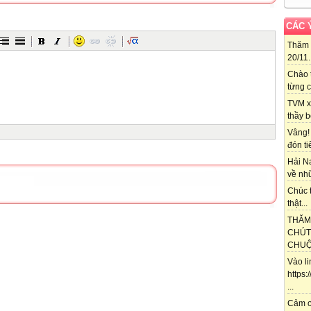
ng tư số 14/2011/TT-BGDĐT
1 của Bộ trưởng Bộ Giáo dục và Đào tạo)
CÁC 
Thăm 
20/11..
Chào 
nh và đối tượng áp dụng/
từng c
Chuẩn hiệu trưởng trường tiểu học bao gồm: Chuẩn hiệu trưởng;
trưởng theo Chuẩn.
TVM x
ối với hiệu trưởng trường tiểu học thuộc các loại hình công lập và tư
thầy b
 dục quốc dân (sau đây gọi chung là hiệu trưởng).
Vâng!
nh quy định Chuẩn hiệu trưởng
đón ti
h giá và từ đó xây dựng kế hoạch học tập, rèn luyện, tự hoàn thiện
Hải N
lãnh đạo, quản lý nhà trường.
về nhữ
an quản lý giáo dục đánh giá, xếp loại hiệu trưởng phục vụ công tác sử
ệm, đào tạo, bồi dưỡng và đề xuất, thực hiện chế độ, chính sách đối
Chúc t
thật...
 sở đào tạo, bồi dưỡng nhà giáo và cán bộ quản lý giáo dục xây dựng,
THĂM
 tạo, bồi dưỡng nhằm nâng cao năng lực lãnh đạo, quản lý của hiệu
CHÚT
CHUỘT
Vào l
từ ngữ dưới đây được hiểu như sau:
https
hệ thống các yêu cầu cơ bản đối với hiệu trưởng về phẩm chất chính
...
; năng lực chuyên môn, nghiệp vụ sư phạm; năng lực lãnh đạo, quản lý
chức phối hợp với gia đình học sinh và xã hội. Chuẩn hiệu trưởng gồm
Cảm ơ