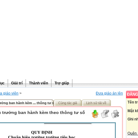
dục
Giải trí
Thành viên
Trợ giúp
a giáo viên
>
Đưa giáo án lên
ĐĂNG
Tên t
ưởng ban hành kèm ... thông tư số 14/2011/TT
Cùng tác giả
Lịch sử tải về
Mật k
u trưởng ban hành kèm theo thông tư số
Ghi n
Quên 