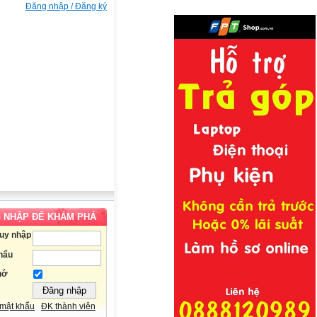
Đăng nhập / Đăng ký
 NHẬP ĐỂ KHÁM PHÁ
ruy nhập
hẩu
hớ
mật khẩu
ĐK thành viên