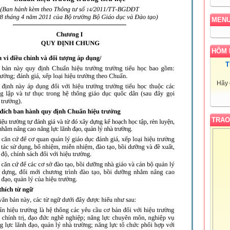
MEN
HÔM 
T
Hãy 
TRAO