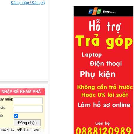
Đăng nhập / Đăng ký
 NHẬP ĐỂ KHÁM PHÁ
ruy nhập
hẩu
hớ
mật khẩu
ĐK thành viên