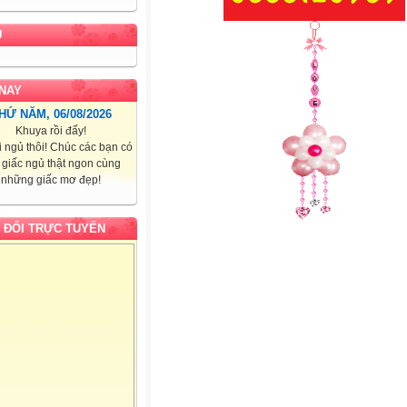
U
NAY
HỨ NĂM, 06/08/2026
Khuya rồi đấy!
i ngủ thôi! Chúc các bạn có
 giấc ngủ thật ngon cùng
những giấc mơ đẹp!
 ĐỔI TRỰC TUYẾN