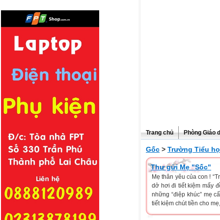
Trang chủ
Phòng Giáo 
Gốc
>
Trường Tiểu họ
Thư gửi Mẹ "Sốc"
Mẹ thân yêu của con ! “Tr
dở hơi đi tiết kiệm mấy đ
những “điệp khúc” mẹ cấ
tiết kiệm chút tiền cho mẹ