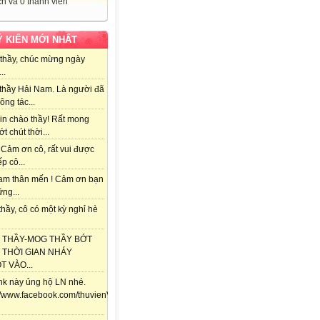
h và 0 thành viên
Ý KIẾN MỚI NHẤT
thầy, chúc mừng ngày
..
thầy Hải Nam. Là người đã
ông tác...
in chào thầy! Rất mong
ớt chút thời...
 Cảm ơn cô, rất vui được
ếp cô...
am thân mến ! Cảm ơn bạn
ng...
hầy, cô có một kỳ nghỉ hè
 THẦY-MOG THẦY BỚT
 THỜI GIAN NHÁY
 VÀO...
ink này ủng hộ LN nhé.
://www.facebook.com/thuvienViolet.vn/posts/118357841688292