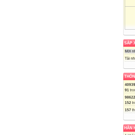
SẮP 
Mới n
Tải nh
THỐN
4093
91
tro
9862
152
tr
157
th
HÂN 