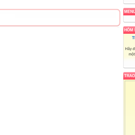
MEN
HÔM 
T
Hãy đ
một
TRAO