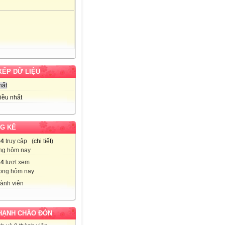
XẾP DỮ LIỆU
hất
iều nhất
G KÊ
94
truy cập (
chi tiết
)
ng hôm nay
24
lượt xem
ong hôm nay
ành viên
HẠNH CHÀO ĐÓN