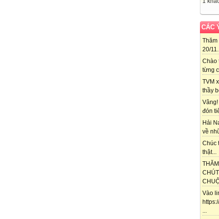
1 khác
CÁC 
Thăm 
20/11..
Chào 
từng c
TVM x
thầy b
Vâng!
đón ti
Hải N
về nhữ
Chúc t
thật...
THĂM
CHÚT
CHUỘT
Vào l
https
...