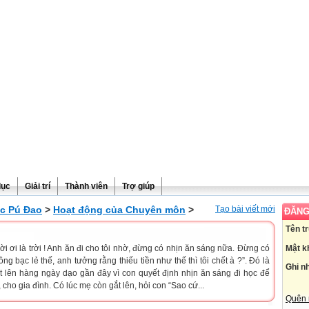
dục
Giải trí
Thành viên
Trợ giúp
c Pú Đao
>
Hoạt động của Chuyên môn
>
Tạo bài viết mới
ĐĂNG
Tên t
Mật k
ời ơi là trời ! Anh ăn đi cho tôi nhờ, đừng có nhịn ăn sáng nữa. Đừng có
ồng bạc lẻ thế, anh tưởng rằng thiếu tiền như thế thì tôi chết à ?”. Đó là
Ghi n
t lên hàng ngày dạo gần đây vì con quyết định nhịn ăn sáng đi học để
, cho gia đình. Có lúc mẹ còn gắt lên, hỏi con “Sao cứ...
Quên 