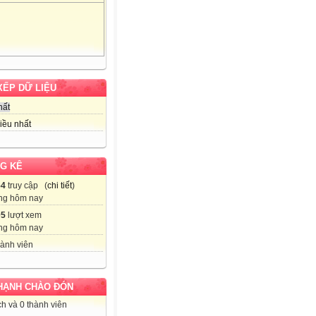
XẾP DỮ LIỆU
hất
iều nhất
G KÊ
54
truy cập (
chi tiết
)
ng hôm nay
05
lượt xem
ng hôm nay
ành viên
HẠNH CHÀO ĐÓN
h và 0 thành viên