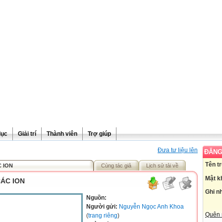
dục
Giải trí
Thành viên
Trợ giúp
Đưa tư liệu lên
ĐĂNG
Tên t
 ION
Cùng tác giả
Lịch sử tải về
Mật k
CÁC ION
Ghi n
Nguồn:
Người gửi:
Nguyễn Ngọc Anh Khoa
Quên 
(
trang riêng
)