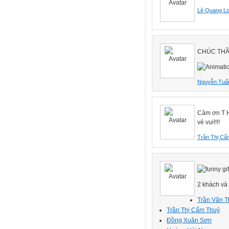
Lê Quang L
CHÚC THẦ
Nguyễn Tuấ
Cảm ơn T H
vẻ vui!!!!
Trần Thị Cẩ
2 khách và 
Trần Văn T
Trần Thị Cẩm Thuỷ
Đồng Xuân Sơn