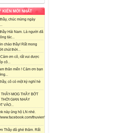
Ý KIẾN MỚI NHẤT
thầy, chúc mừng ngày
..
thầy Hải Nam. Là người đã
ông tác...
in chào thầy! Rất mong
ớt chút thời...
 Cảm ơn cô, rất vui được
ếp cô...
am thân mến ! Cảm ơn bạn
ng...
hầy, cô có một kỳ nghỉ hè
 THẦY-MOG THẦY BỚT
 THỜI GIAN NHÁY
 VÀO...
ink này ủng hộ LN nhé.
://www.facebook.com/thuvienViolet.vn/posts/118357841688292
n Thầy đã ghé thăm. Rất