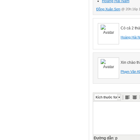
Hoàng Hải Nam
Đồng Xuân Sơn
@ 20h:16p 1
Có cả 2 thứ
Hoàng Hải 
Xin chào th
Phạm Văn K
Kích thước font
Đường dẫn
:
p