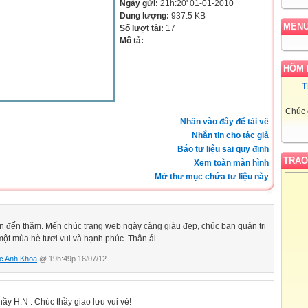
Ngày gửi:
21h:20' 01-01-2010
Dung lượng:
937.5 KB
MEN
Số lượt tải:
17
Mô tả:
HÔM 
T
Chúc 
Nhấn vào đây để tải về
Nhắn tin cho tác giả
Báo tư liệu sai quy định
TRAO
Xem toàn màn hình
Mở thư mục chứa tư liệu này
 đến thăm. Mến chúc trang web ngày càng giàu đẹp, chúc ban quản trị
ột mùa hè tươi vui và hạnh phúc. Thân ái.
c Anh Khoa
@ 19h:49p 16/07/12
ầy H.N . Chúc thầy giao lưu vui vẻ!