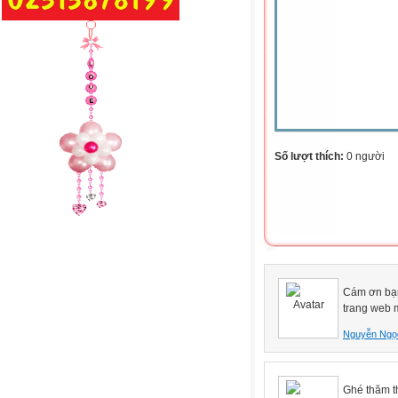
Số lượt thích:
0 người
Cám ơn bạn
trang web m
Nguyễn Ngọ
Ghé thăm th