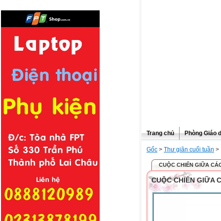
Trang chủ
Phòng Giáo 
Gốc
>
Thư giãn cuối tuần
>
CUỘC CHIẾN GIỮA CÁC
CUỘC CHIẾN GIỮA 