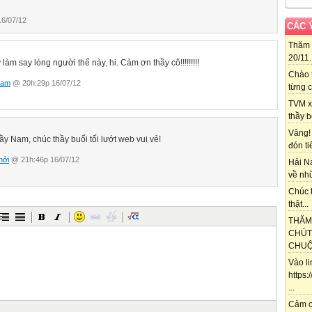
6/07/12
CÁC 
Thăm 
20/11..
 làm say lòng người thế này, hi. Cảm ơn thầy cô!!!!!!!!!
Chào 
Nam
@ 20h:29p 16/07/12
từng c
TVM x
thầy b
Vâng!
ầy Nam, chúc thầy buổi tối lướt web vui vẻ!
đón ti
hởi
@ 21h:46p 16/07/12
Hải N
về nhữ
Chúc t
thật...
THĂM
CHÚT
CHUỘT
Vào l
https
...
Cảm ơ