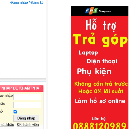
Đăng nhập / Đăng ký
 NHẬP ĐỂ KHÁM PHÁ
ruy nhập
hẩu
hớ
mật khẩu
ĐK thành viên