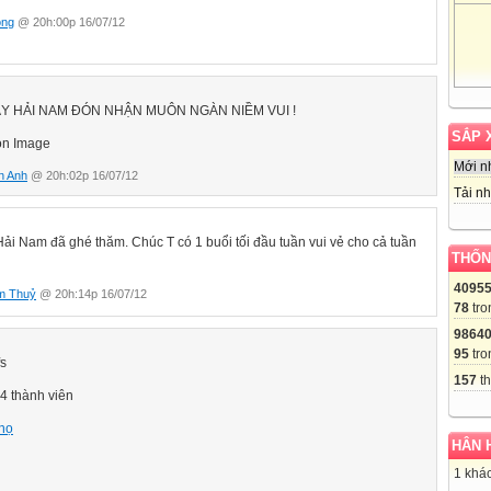
ong
@ 20h:00p 16/07/12
Y HẢI NAM ĐÓN NHẬN MUÔN NGÀN NIỀM VUI !
SẮP 
Mới n
n Anh
@ 20h:02p 16/07/12
Tải nh
ải Nam đã ghé thăm. Chúc T có 1 buổi tối đầu tuần vui vẻ cho cả tuần
THỐN
4095
m Thuỷ
@ 20h:14p 16/07/12
78
tro
9864
95
tro
157
th
4 thành viên
họ
HÂN 
1 khác