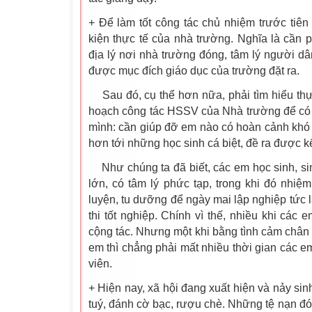
+ Để làm tốt công tác chủ nhiệm trước tiê
kiện thực tế của nhà trường. Nghĩa là cần p
địa lý nơi nhà trường đóng, tâm lý người 
được mục đích giáo dục của trường đặt ra.
Sau đó, cụ thể hơn nữa, phải tìm hiểu thự
hoạch công tác HSSV của Nhà trường để có m
mình: cần giúp đỡ em nào có hoàn cảnh khó
hơn tới những học sinh cá biệt, đề ra được k
Như chúng ta đã biết, các em học sinh, sin
lớn, có tâm lý phức tạp, trong khi đó nhi
luyện, tu dưỡng để ngày mai lập nghiệp tức 
thi tốt nghiệp. Chính vì thế, nhiều khi các 
cộng tác. Nhưng một khi bằng tình cảm chân 
em thì chẳng phải mất nhiều thời gian các e
viên.
+ Hiện nay, xã hội đang xuất hiện và nảy sin
tuý, đánh cờ bạc, rượu chè. Những tệ nạn đ