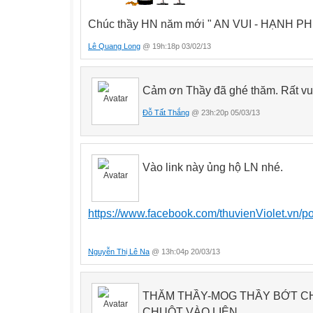
Chúc thầy HN năm mới " AN VUI - HẠNH PH
Lê Quang Long
@ 19h:18p 03/02/13
Cảm ơn Thầy đã ghé thăm. Rất vui 
Đỗ Tất Thắng
@ 23h:20p 05/03/13
Vào link này ủng hộ LN nhé.
https://www.facebook.com/thuvienViolet.vn/
Nguyễn Thị Lê Na
@ 13h:04p 20/03/13
THĂM THẦY-MOG THẦY BỚT CH
CHUỘT VÀO LIÊN