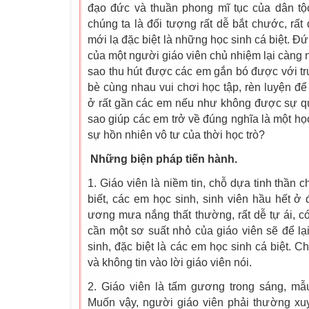
đạo đức và thuần phong mĩ tục của dân tộc
chúng ta là đối tượng rất dễ bắt chước, rất
mới lạ đặc biệt là những học sinh cá biệt. Đ
của một người giáo viên chủ nhiệm lại càng 
sao thu hút được các em gắn bó được với tr
bè cùng nhau vui chơi học tập, rèn luyện để 
ở rất gần các em nếu như không được sự qu
sao giúp các em trở về đúng nghĩa là một học
sự hồn nhiên vô tư của thời học trò?
Những biện pháp tiến hành.
1. Giáo viên là niềm tin, chỗ dựa tinh thần 
biết, các em học sinh, sinh viên hầu hết ở đ
ương mưa nắng thất thường, rất dễ tự ái, có 
cần một sơ suất nhỏ của giáo viên sẽ để lạ
sinh, đặc biệt là các em học sinh cá biệt. C
và không tin vào lời giáo viên nói.
2. Giáo viên là tấm gương trong sáng, mẫ
Muốn vậy, người giáo viên phải thường x