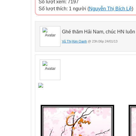
Số lượt xem: 7197
Số lượt thích: 1 người (
Nguyễn Thị Bích Lệ
)
Ghé thăm Hải Nam, chúc HN luôn 
Vũ Thị Kim Oanh
@ 23h:06p 24/01/13