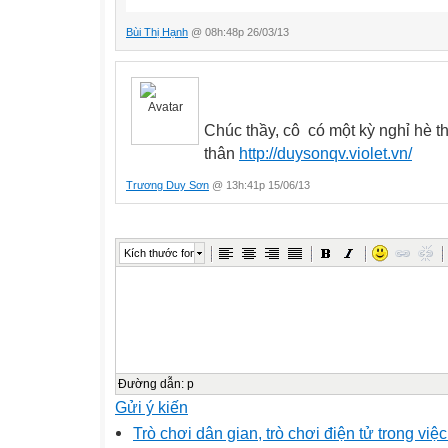
Bùi Thị Hạnh
@ 08h:48p 26/03/13
Chúc thầy, cô có một kỳ nghỉ hè t
thân
http://duysonqv.violet.vn/
Trương Duy Sơn
@ 13h:41p 15/06/13
Kích thước font
Đường dẫn
:
p
Gửi ý kiến
Trò chơi dân gian, trò chơi điện tử trong việ