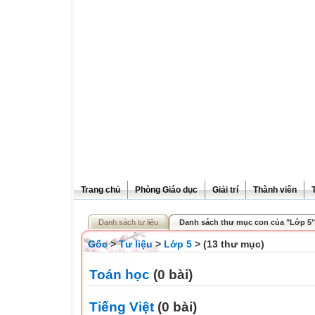
Trang chủ
Phòng Giáo dục
Giải trí
Thành viên
Danh sách tư liệu
Danh sách thư mục con của "Lớp 5"
Gốc
>
Tư liệu
>
Lớp 5
> (13 thư mục)
Toán học
(0 bài)
Tiếng Việt
(0 bài)