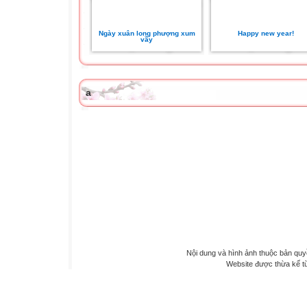
Ngày xuân long phượng xum
Happy new year!
vầy
a
Nội dung và hình ảnh thuộc bản qu
Website được thừa kế 