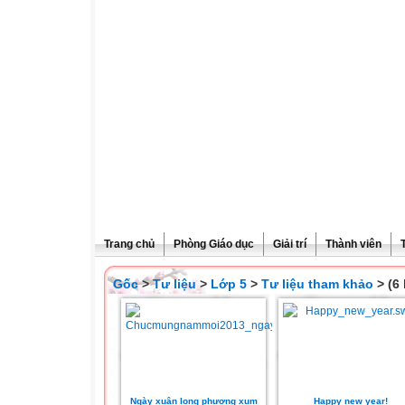
Trang chủ
Phòng Giáo dục
Giải trí
Thành viên
Gốc
>
Tư liệu
>
Lớp 5
>
Tư liệu tham khảo
> (6 
Ngày xuân long phượng xum
Happy new year!