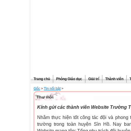
Trang chủ
Phòng Giáo dục
Giải trí
Thành viên
Gốc
>
Tin nổi bật
>
Thư mời
Kính gửi các thành viên Website Trường 
Nhằm thực hiện tốt công tác đội và phong t
trường trong toàn huyện Sìn Hồ. Nay ba
Website mang tên: Tổng phụ trách đội huyện 