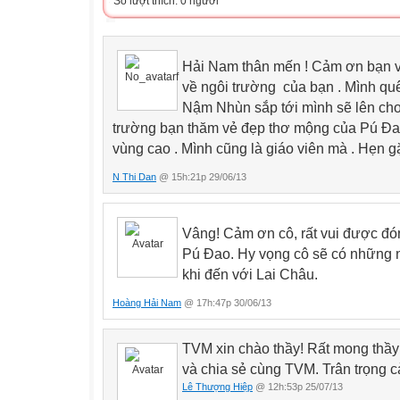
Số lượt thích: 0 người
Hải Nam thân mến ! Cảm ơn bạn về
về ngôi trường của bạn . Mình quê
Nậm Nhùn sắp tới mình sẽ lên ch
trường bạn thăm vẻ đẹp thơ mộng của Pú Đao
vùng cao . Mình cũng là giáo viên mà . Hẹn gặ
N Thi Dan
@ 15h:21p 29/06/13
Vâng! Cảm ơn cô, rất vui được đón
Pú Đao. Hy vọng cô sẽ có những ni
khi đến với Lai Châu.
Hoàng Hải Nam
@ 17h:47p 30/06/13
TVM xin chào thầy! Rất mong thầy 
và chia sẻ cùng TVM. Trân trọng c
Lê Thượng Hiệp
@ 12h:53p 25/07/13