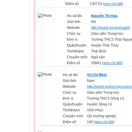
Điểm số
130719 (
xem chi tiết
)
Họ và tên
Nguyễn Thị Hoa
Giới tính
Nữ
Website
http://violet.vn/yenhoa04
Chức vụ
Giáo viên Trung học
Đơn vị
Trường THCS Thái Nguy
Quận/huyện
Huyện Thái Thụy
Tỉnh/thành
Thái Bình
Chuyên môn
Ngữ văn
Điểm số
29841 (
xem chi tiết
)
Họ và tên
Vũ Chí Minh
Giới tính
Nam
Website
http://violet.vn/honngocvie
Chức vụ
Giáo viên Trung học
Đơn vị
Trường THCS Sông Lô
Quận/huyện
Huyện Sông Lô
Tỉnh/thành
Vĩnh Phúc
Chuyên môn
GD hướng nghiệp
Điểm số
100 (
xem chi tiết
)