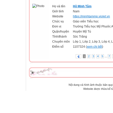
Họ và tên
Hồ Minh Tâm
Giới tính
Nam
Website
https://minhtammp.violet.vn
Chức vụ
Giáo viên Tiểu học
Đơn vị
Trường Tiểu học Mỹ Phước 
Quận/huyện
Huyện Mỹ Tú
Tỉnh/thành
Sóc Trăng
Chuyên môn
Lớp 1, Lớp 2, Lớp 3, Lớp 4, 
Điểm số
1107324 (
xem chi tiết
)
...
1
2
3
4
5
7
a
Nội dung và hình ảnh thuộc bản qu
Website được thừa kế 