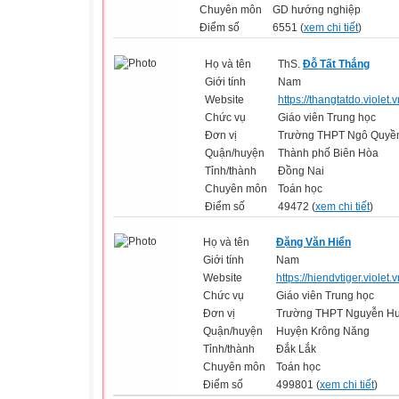
Chuyên môn
GD hướng nghiệp
Điểm số
6551 (
xem chi tiết
)
Họ và tên
ThS.
Đỗ Tất Thắng
Giới tính
Nam
Website
https://thangtatdo.violet.v
Chức vụ
Giáo viên Trung học
Đơn vị
Trường THPT Ngô Quyề
Quận/huyện
Thành phố Biên Hòa
Tỉnh/thành
Đồng Nai
Chuyên môn
Toán học
Điểm số
49472 (
xem chi tiết
)
Họ và tên
Đặng Văn Hiển
Giới tính
Nam
Website
https://hiendvtiger.violet.
Chức vụ
Giáo viên Trung học
Đơn vị
Trường THPT Nguyễn H
Quận/huyện
Huyện Krông Năng
Tỉnh/thành
Đắk Lắk
Chuyên môn
Toán học
Điểm số
499801 (
xem chi tiết
)