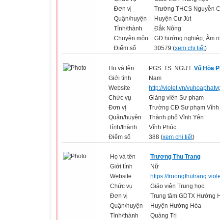
Đơn vị
Trường THCS Nguyễn C
Quận/huyện
Huyện Cư Jút
Tỉnh/thành
Đắk Nông
Chuyên môn
GD hướng nghiệp, Âm n
Điểm số
30579 (
xem chi tiết
)
Họ và tên
PGS. TS. NGƯT.
Vũ Hòa P
Giới tính
Nam
Website
http://violet.vn/vuhoaphatv
Chức vụ
Giảng viên Sư phạm
Đơn vị
Trường CĐ Sư phạm Vĩnh
Quận/huyện
Thành phố Vĩnh Yên
Tỉnh/thành
Vĩnh Phúc
Điểm số
388 (
xem chi tiết
)
Họ và tên
Trương Thu Trang
Giới tính
Nữ
Website
https://truongthutrang.viol
Chức vụ
Giáo viên Trung học
Đơn vị
Trung tâm GDTX Hướng 
Quận/huyện
Huyện Hướng Hóa
Tỉnh/thành
Quảng Trị