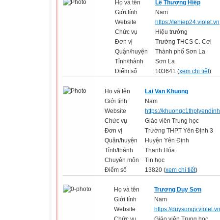
Họ và tên
Lê Thượng Hiệp
Giới tính
Nam
Website
https://lehiep24.violet.vn
Chức vụ
Hiệu trưởng
Đơn vị
Trường THCS C. Cơi
Quận/huyện
Thành phố Sơn La
Tỉnh/thành
Sơn La
Điểm số
103641 (
xem chi tiết
)
Họ và tên
Lai Van Khuong
Giới tính
Nam
Website
https://khuongc1thptyendinh
Chức vụ
Giáo viên Trung học
Đơn vị
Trường THPT Yên Định 3
Quận/huyện
Huyện Yên Định
Tỉnh/thành
Thanh Hóa
Chuyên môn
Tin học
Điểm số
13820 (
xem chi tiết
)
Họ và tên
Trương Duy Sơn
Giới tính
Nam
Website
https://duysonqv.violet.v
Chức vụ
Giáo viên Trung học