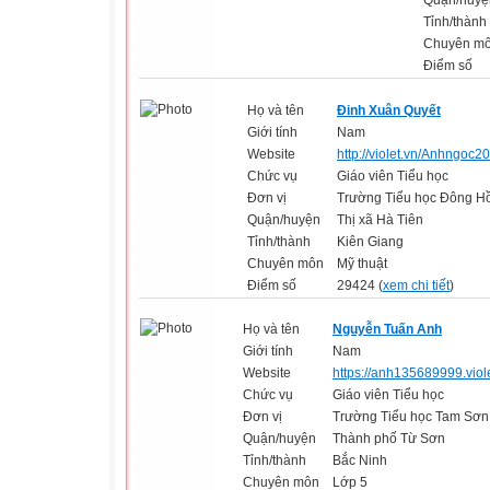
Quận/huyệ
Tỉnh/thành
Chuyên m
Điểm số
Họ và tên
Đinh Xuân Quyết
Giới tính
Nam
Website
http://violet.vn/Anhngoc2
Chức vụ
Giáo viên Tiểu học
Đơn vị
Trường Tiểu học Đông H
Quận/huyện
Thị xã Hà Tiên
Tỉnh/thành
Kiên Giang
Chuyên môn
Mỹ thuật
Điểm số
29424 (
xem chi tiết
)
Họ và tên
Nguyễn Tuấn Anh
Giới tính
Nam
Website
https://anh135689999.viol
Chức vụ
Giáo viên Tiểu học
Đơn vị
Trường Tiểu học Tam Sơn
Quận/huyện
Thành phố Từ Sơn
Tỉnh/thành
Bắc Ninh
Chuyên môn
Lớp 5