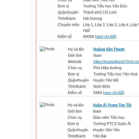
Chức vụ
Giáo viên Tiểu học
Đơn vị
Trường Tiểu học Văn Đức
Quận/huyện
Thành phố Chí Linh
Tỉnh/thành
Hải Dương
Chuyên môn
Lớp 1, Lớp 2, Lớp 3, Lớp 4, Lớp 
ngữ
Điểm số
69088 (
xem chi tiết
)
Họ và tên
Hoàng Văn Thanh
Giới tính
Nam
Website
https://hoangthanh70ym.vio
Chức vụ
Phó Hiệu trưởng
Đơn vị
Trường Tiểu học Yên Hoà
Quận/huyện
Huyện Yên Mô
Tỉnh/thành
Ninh Bình
Điểm số
5884 (
xem chi tiết
)
Họ và tên
Xuân Ái Trong Tim Tôi
Giới tính
Nam
Chức vụ
Giáo viên Tiểu học
Đơn vị
Trường PTCS Xuân Ái
Quận/huyện
Huyện Văn Yên
Tỉnh/thành
Yên Bái