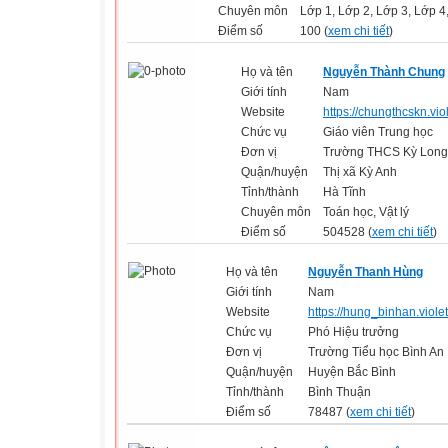
Chuyên môn
Lớp 1, Lớp 2, Lớp 3, Lớp 4
Điểm số
100 (
xem chi tiết
)
Họ và tên
Nguyễn Thành Chung
Giới tính
Nam
Website
https://chungthcskn.vio
Chức vụ
Giáo viên Trung học
Đơn vị
Trường THCS Kỳ Long
Quận/huyện
Thị xã Kỳ Anh
Tỉnh/thành
Hà Tĩnh
Chuyên môn
Toán học, Vật lý
Điểm số
504528 (
xem chi tiết
)
Họ và tên
Nguyễn Thanh Hùng
Giới tính
Nam
Website
https://hung_binhan.violet
Chức vụ
Phó Hiệu trưởng
Đơn vị
Trường Tiểu học Bình An
Quận/huyện
Huyện Bắc Bình
Tỉnh/thành
Bình Thuận
Điểm số
78487 (
xem chi tiết
)