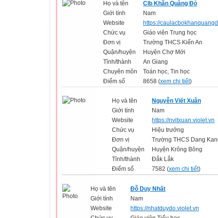
Họ và tên
Clb Khăn Quàng Đỏ
Giới tính
Nam
Website
https://caulacbokhanquangdo
Chức vụ
Giáo viên Trung học
Đơn vị
Trường THCS Kiến An
Quận/huyện
Huyện Chợ Mới
Tỉnh/thành
An Giang
Chuyên môn
Toán học, Tin học
Điểm số
8658 (
xem chi tiết
)
Họ và tên
Nguyễn Viết Xuân
Giới tính
Nam
Website
https://nvitxuan.violet.vn
Chức vụ
Hiệu trưởng
Đơn vị
Trường THCS Dang Kan
Quận/huyện
Huyện Krông Bông
Tỉnh/thành
Đắk Lắk
Điểm số
7582 (
xem chi tiết
)
Họ và tên
Đỗ Duy Nhất
Giới tính
Nam
Website
https://nhatduydo.violet.vn