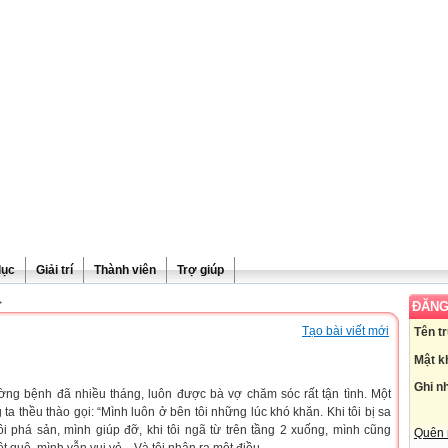
dục
Giải trí
Thành viên
Trợ giúp
>
ĐĂNG
Tạo bài viết mới
Tên t
Mật k
Ghi n
ng bệnh đã nhiều tháng, luôn được bà vợ chăm sóc rất tận tình. Một
ta thều thào gọi: “Mình luôn ở bên tôi những lúc khó khăn. Khi tôi bị sa
 tôi phá sản, mình giúp đỡ, khi tôi ngã từ trên tầng 2 xuống, mình cũng
Quên 