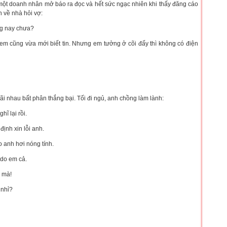
một doanh nhân mở báo ra đọc và hết sức ngạc nhiên khi thấy đăng cáo
n về nhà hỏi vợ:
ng nay chưa?
em cũng vừa mới biết tin. Nhưng em tưởng ở cõi đấy thì không có điện
ãi nhau bất phân thắng bại. Tối đi ngủ, anh chồng làm lành:
hĩ lại rồi.
ịnh xin lỗi anh.
o anh hơi nóng tính.
 do em cả.
ơ mà!
 nhỉ?