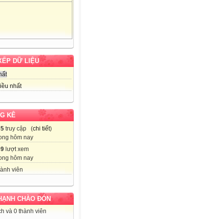
XẾP DỮ LIỆU
hất
iều nhất
G KÊ
35
truy cập (
chi tiết
)
ong hôm nay
69
lượt xem
ong hôm nay
ành viên
HẠNH CHÀO ĐÓN
h và 0 thành viên