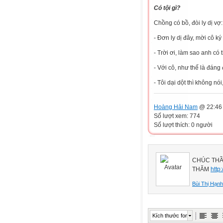
Có tội gì?
Chồng có bồ, đòi ly dị vợ:
- Đơn ly dị đây, mời cô ký
- Trời ơi, làm sao anh có
- Với cô, như thế là đáng đ
- Tôi dại dột thì không nói
Hoàng Hải Nam
@ 22:46 
Số lượt xem: 774
Số lượt thích: 0 người
CHÚC THẦ
THĂM
http
Bùi Thị Hạnh
Kích thước font