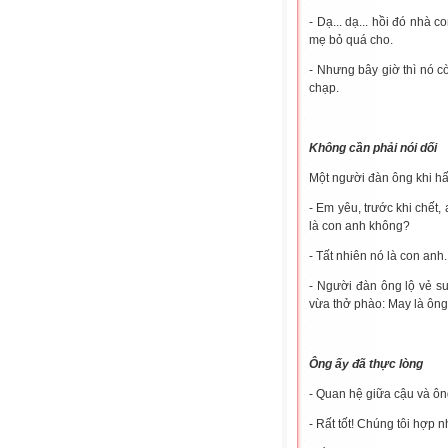
- Dạ... dạ... hồi đó nhà c
mẹ bỏ quá cho.
- Nhưng bây giờ thì nó c
chạp.
Không cần phải nói dối
Một người đàn ông khi hấ
- Em yêu, trước khi chết,
là con anh không?
- Tất nhiên nó là con anh.
- Người đàn ông lộ vẻ s
vừa thở phào: May là ông
Ông ấy đã thực lòng
- Quan hệ giữa cậu và ôn
- Rất tốt! Chúng tôi hợp n