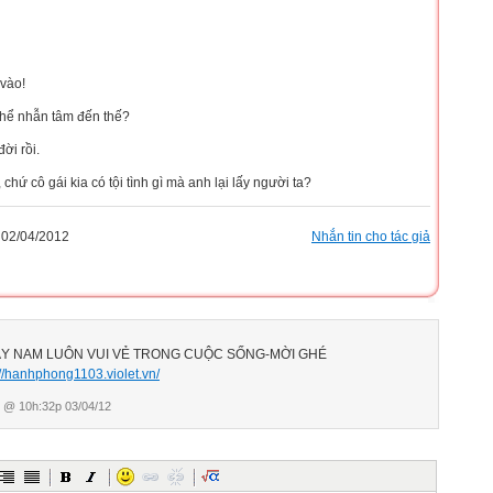
 vào!
 thể nhẫn tâm đến thế?
ời rồi.
, chứ cô gái kia có tội tình gì mà anh lại lấy người ta?
02/04/2012
Nhắn tin cho tác giả
Y NAM LUÔN VUI VẺ TRONG CUỘC SỐNG-MỜI GHÉ
://hanhphong1103.violet.vn/
@ 10h:32p 03/04/12