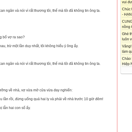
vui đư
Chúc 
 can ngăn và nói vì rất thương tôi, thế mà tôi đã không tin ông ta.
- HẠNH
CUNG 
nồng 
Ghé t
g bố vợ ra sao?
luôn vu
hau, trừ một lần duy nhất, tôi không hiểu ý ông ấy.
Vâng!
làm qu
Chào 
 can ngăn và nói vì rất thương tôi, thế mà tôi đã không tin ông ta.
Hiệp 
ưỡng về nhà, vợ vừa mở cửa vừa đay nghiến:
u lần rồi, đừng uống quá hai ly và phải về nhà trước 10 giờ đêm!
 bị lẫn hai con số ấy.