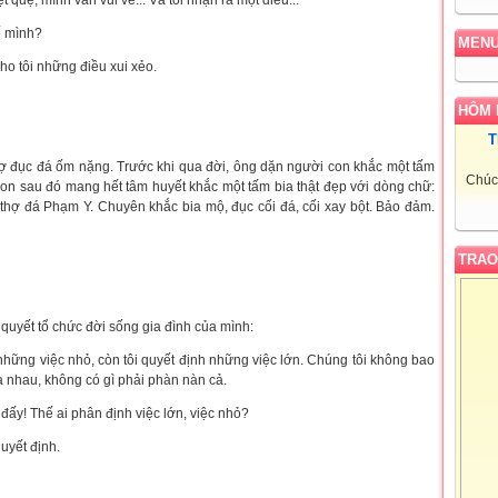
ệt quệ, mình vẫn vui vẻ... Và tôi nhận ra một điều...
ế mình?
MEN
ho tôi những điều xui xẻo.
HÔM 
T
ợ đục đá ốm nặng. Trước khi qua đời, ông dặn người con khắc một tấm
Chúc 
on sau đó mang hết tâm huyết khắc một tấm bia thật đẹp với dòng chữ:
thợ đá Phạm Y. Chuyên khắc bia mộ, đục cối đá, cối xay bột. Bảo đảm.
TRAO
 quyết tổ chức đời sống gia đình của mình:
ả những việc nhỏ, còn tôi quyết định những việc lớn. Chúng tôi không bao
a nhau, không có gì phải phàn nàn cả.
 đấy! Thế ai phân định việc lớn, việc nhỏ?
quyết định.