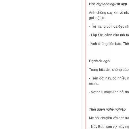
Hoa đẹp cho người đẹp
Anh chồng say xỉn về nhà
gọi thật to:
- Tôi mang bó hoa đẹp nh
- Lập tức, cánh cửa mở t
- Anh chồng liền bảo: Th
Bệnh đa nghi
Trong bữa ăn, chồng bảo
- Trên đời này, có nhiều 
mình...
- Vợ nhíu mày: Anh nói t
Thói quen nghề nghiệp
Mẹ nói chuyện với con tr
- Này Bob, con vợ mày ng