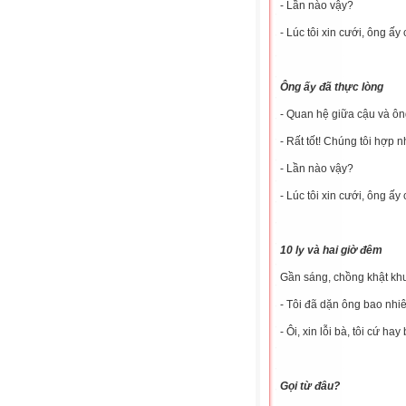
- Lần nào vậy?
- Lúc tôi xin cưới, ông ấy
Ông ấy đã thực lòng
- Quan hệ giữa cậu và ôn
- Rất tốt! Chúng tôi hợp n
- Lần nào vậy?
- Lúc tôi xin cưới, ông ấy
10 ly và hai giờ đêm
Gần sáng, chồng khật kh
- Tôi đã dặn ông bao nhiê
- Ôi, xin lỗi bà, tôi cứ hay
Gọi từ đâu?