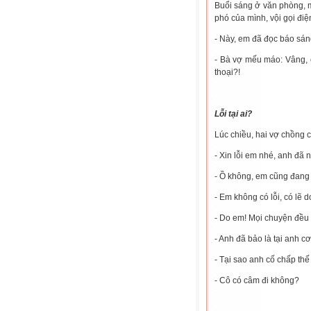
Buổi sáng ở văn phòng, 
phó của mình, vội gọi điệ
- Này, em đã đọc báo sá
- Bà vợ mếu máo: Vâng, 
thoại?!
Lỗi tại ai?
Lúc chiều, hai vợ chồng c
- Xin lỗi em nhé, anh đã ng
- Ồ không, em cũng đang đ
- Em không có lỗi, có lẽ d
- Do em! Mọi chuyện đều
- Anh đã bảo là tại anh c
- Tại sao anh cố chấp thế
- Cô có câm đi không?