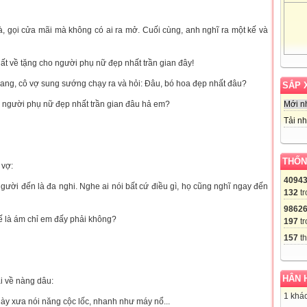
, gọi cửa mãi mà không có ai ra mở. Cuối cùng, anh nghĩ ra một kế và
ất về tặng cho người phụ nữ đẹp nhất trần gian đây!
oang, cô vợ sung sướng chạy ra và hỏi: Đâu, bó hoa đẹp nhất đâu?
SẮP 
ế người phụ nữ đẹp nhất trần gian đâu hả em?
Mới n
Tải nh
THỐN
 vợ:
4094
người đến là đa nghi. Nghe ai nói bất cứ điều gì, họ cũng nghĩ ngay đến
132
tr
9862
hế là ám chỉ em đấy phải không?
197
tr
157
th
HÂN 
ai về nàng dâu:
1 khác
ày xưa nói năng cộc lốc, nhanh như máy nổ...