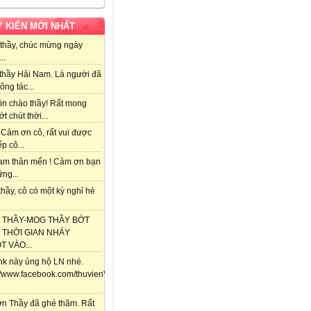
Ý KIẾN MỚI NHẤT
thầy, chúc mừng ngày
..
thầy Hải Nam. Là người đã
ông tác...
in chào thầy! Rất mong
ớt chút thời...
 Cảm ơn cô, rất vui được
ếp cô...
am thân mến ! Cảm ơn bạn
ng...
hầy, cô có một kỳ nghỉ hè
 THẦY-MOG THẦY BỚT
 THỜI GIAN NHÁY
 VÀO...
ink này ủng hộ LN nhé.
://www.facebook.com/thuvienViolet.vn/posts/118357841688292
n Thầy đã ghé thăm. Rất