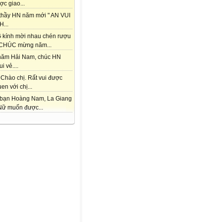
ợc giao...
thầy HN năm mới " AN VUI
...
kính mời nhau chén rượu
CHÚC mừng năm...
hăm Hải Nam, chúc HN
i vẻ....
 Chào chị. Rất vui được
en với chị...
bạn Hoàng Nam, La Giang
Nữ muốn được...