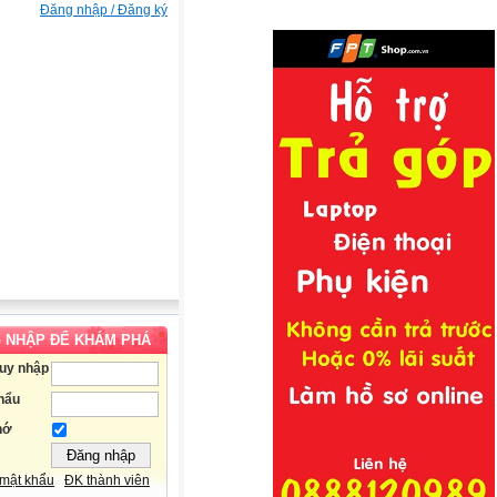
Đăng nhập / Đăng ký
 NHẬP ĐỂ KHÁM PHÁ
ruy nhập
hẩu
hớ
mật khẩu
ĐK thành viên