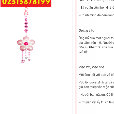
chăm lo, khi sức lực tôi ki
- Bà vợ âu yếm hỏi: Gì th
- Chính mình đã đem lại c
Quảng cáo
Ông bố của một người th
bia cắm trên mộ. Người c
“Mộ cụ Phạm X. cha của 
Giá rẻ”.
Việc lớn, việc nhỏ
Một ông nói với bạn về bí
- Vợ tôi quyết định tất c
giờ can thiệp vào việc củ
- Người bạn gật gù: Có lý
- Chuyện vặt ấy thì cô ta 