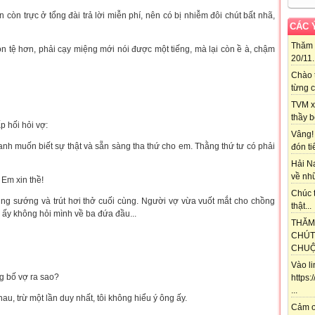
on còn trực ở tổng đài trả lời miễn phí, nên có bị nhiễm đôi chút bất nhã,
CÁC 
Thăm 
òn tệ hơn, phải cạy miệng mới nói được một tiếng, mà lại còn ề à, chậm
20/11..
Chào 
từng c
TVM x
thầy b
p hối hỏi vợ:
Vâng!
 anh muốn biết sự thật và sẵn sàng tha thứ cho em. Thằng thứ tư có phải
đón ti
Hải N
về nhữ
 Em xin thề!
Chúc t
ung sướng và trút hơi thở cuối cùng. Người vợ vừa vuốt mắt cho chồng
thật...
 ấy không hỏi mình về ba đứa đầu...
THĂM
CHÚT
CHUỘT
Vào l
g bố vợ ra sao?
https
...
hau, trừ một lần duy nhất, tôi không hiểu ý ông ấy.
Cảm ơ