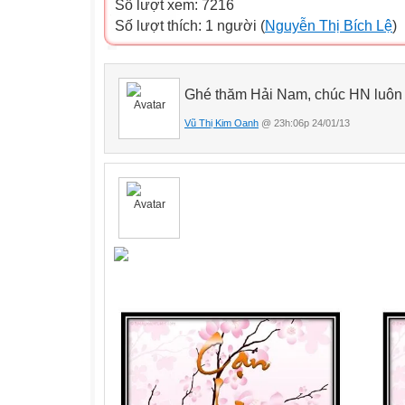
Số lượt xem: 7216
Số lượt thích: 1 người (
Nguyễn Thị Bích Lệ
)
Ghé thăm Hải Nam, chúc HN luôn 
Vũ Thị Kim Oanh
@ 23h:06p 24/01/13