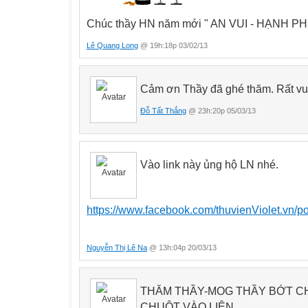
Chúc thầy HN năm mới " AN VUI - HẠNH PH
Lê Quang Long
@ 19h:18p 03/02/13
Cảm ơn Thầy đã ghé thăm. Rất vui 
Đỗ Tất Thắng
@ 23h:20p 05/03/13
Vào link này ủng hộ LN nhé.
https://www.facebook.com/thuvienViolet.vn/
Nguyễn Thị Lê Na
@ 13h:04p 20/03/13
THĂM THẦY-MOG THẦY BỚT CH
CHUỘT VÀO LIÊN