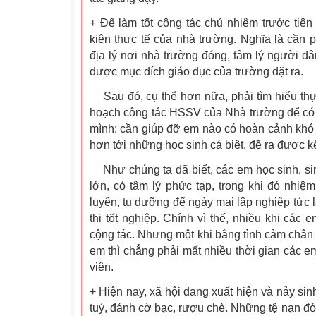
+ Để làm tốt công tác chủ nhiệm trước tiê
kiện thực tế của nhà trường. Nghĩa là cần p
địa lý nơi nhà trường đóng, tâm lý người 
được mục đích giáo dục của trường đặt ra.
Sau đó, cụ thể hơn nữa, phải tìm hiểu thự
hoạch công tác HSSV của Nhà trường để có m
mình: cần giúp đỡ em nào có hoàn cảnh khó
hơn tới những học sinh cá biệt, đề ra được k
Như chúng ta đã biết, các em học sinh, sin
lớn, có tâm lý phức tạp, trong khi đó nhi
luyện, tu dưỡng để ngày mai lập nghiệp tức 
thi tốt nghiệp. Chính vì thế, nhiều khi các 
cộng tác. Nhưng một khi bằng tình cảm chân 
em thì chẳng phải mất nhiều thời gian các e
viên.
+ Hiện nay, xã hội đang xuất hiện và nảy sin
tuý, đánh cờ bạc, rượu chè. Những tệ nạn đ