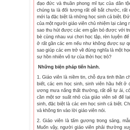
đạo đức và thuần phong mĩ tục của dân tộc
chúng ta là đối tượng rất dễ bắt chước, rất
mới lạ đặc biệt là những học sinh cá biệt. Đ
của một người giáo viên chủ nhiệm lại càng 
sao thu hút được các em gắn bó được với tr
bè cùng nhau vui chơi học tập, rèn luyện để 
ở rất gần các em nếu như không được sự qu
sao giúp các em trở về đúng nghĩa là một học
sự hồn nhiên vô tư của thời học trò?
Những biện pháp tiến hành.
1. Giáo viên là niềm tin, chỗ dựa tinh thần 
biết, các em học sinh, sinh viên hầu hết ở đ
ương mưa nắng thất thường, rất dễ tự ái, có 
cần một sơ suất nhỏ của giáo viên sẽ để lạ
sinh, đặc biệt là các em học sinh cá biệt. C
và không tin vào lời giáo viên nói.
2. Giáo viên là tấm gương trong sáng, mẫ
Muốn vậy, người giáo viên phải thường x