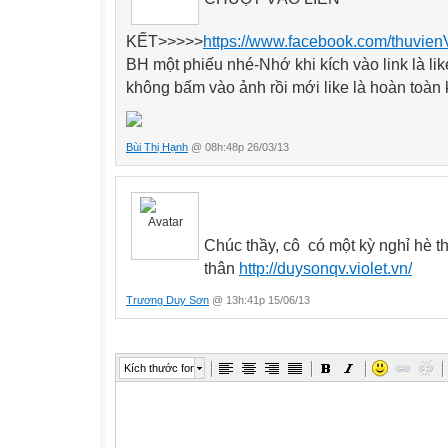
KẾT
>>>>>
https://www.facebook.com/thuvien
BH một phiếu nhé-Nhớ khi kích vào link là li
không bấm vào ảnh rồi mới like là hoàn toàn
Bùi Thị Hạnh
@ 08h:48p 26/03/13
Chúc thầy, cô có một kỳ nghỉ hè t
thân
http://duysonqv.violet.vn/
Trương Duy Sơn
@ 13h:41p 15/06/13
Kích thước font