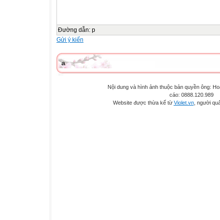
Đường dẫn
:
p
Gửi ý kiến
a
Nội dung và hình ảnh thuộc bản quyền ông: H
cáo: 0888.120.989
Website được thừa kế từ
Violet.vn
, người quả