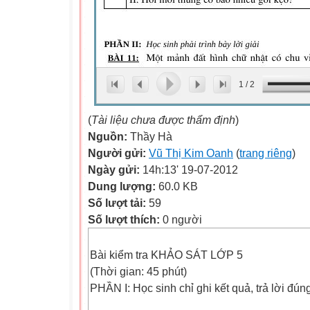
1
/
2
(
Tài liệu chưa được thẩm định
)
Nguồn:
Thầy Hà
Người gửi:
Vũ Thị Kim Oanh
(
trang riêng
)
Ngày gửi:
14h:13' 19-07-2012
Dung lượng:
60.0 KB
Số lượt tải:
59
Số lượt thích:
0 người
Bài kiểm tra KHẢO SÁT LỚP 5
(Thời gian: 45 phút)
PHẦN I: Học sinh chỉ ghi kết quả, trả lời đúng