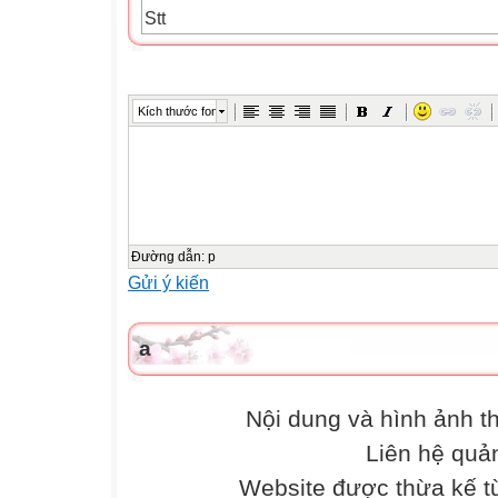
Stt
Các bài toán
Đáp số
Điểm
Kích thước font

1
Tính: a) A = 1997 x 997 + 1997 + 1997 + 1
b) B =

Đường dẫn
:
p
Gửi ý kiến


2
a
Tìm X: ( 23 ) : 4 = 150

Nội dung và hình ảnh 


Liên hệ quả
3
Website được thừa kế 