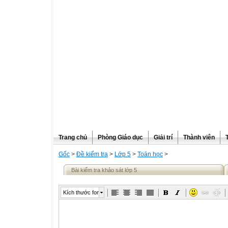
Trang chủ
Phòng Giáo dục
Giải trí
Thành viên
Gốc
>
Đề kiểm tra
>
Lớp 5
>
Toán học
>
Bài kiểm tra khảo sát lớp 5
Kích thước font