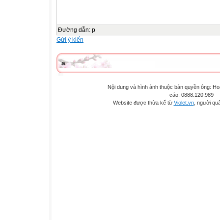
Đường dẫn
:
p
Gửi ý kiến
a
Nội dung và hình ảnh thuộc bản quyền ông: H
cáo: 0888.120.989
Website được thừa kế từ
Violet.vn
, người quả