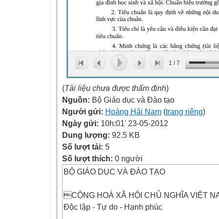
1
/
7
(
Tài liệu chưa được thẩm định
)
Nguồn:
Bộ Giáo dục và Đào tạo
Người gửi:
Hoàng Hải Nam
(
trang riêng
)
Ngày gửi:
10h:01' 23-05-2012
Dung lượng:
92.5 KB
Số lượt tải:
5
Số lượt thích:
0 người
BỘ GIÁO DỤC VÀ ĐÀO TẠO
CỘNG HOÀ XÃ HỘI CHỦ NGHĨA VIỆT N
Độc lập - Tự do - Hạnh phúc