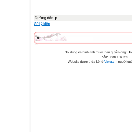
Đường dẫn
:
p
Gửi ý kiến
a
Nội dung và hình ảnh thuộc bản quyền ông: H
cáo: 0888.120.989
Website được thừa kế từ
Violet.vn
, người quả