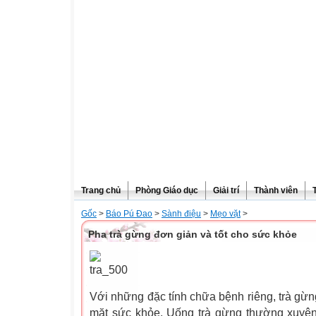
Trang chủ
Phòng Giáo dục
Giải trí
Thành viên
Gốc
>
Báo Pú Đao
>
Sành điệu
>
Mẹo vặt
>
Pha trà gừng đơn giản và tốt cho sức khỏe
Với những đặc tính chữa bệnh riêng, trà gừng
mặt sức khỏe. Uống trà gừng thường xuyên 