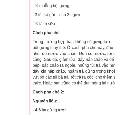
- ¾ muỗng bột gừng
- 3 túi trà gói – cho 3 người
- ¾ tách sữa
Cách pha chế:
Trong trường hợp bạn không có gừng tươi, 
bột gừng thay thế. Ở cách pha chế này, đầu 
nhỏ, đổ nước vào chảo. Đun sôi nước, rồi 
cùng. Sau đó, giảm lửa, đậy nắp chảo và để 
bếp, bắc chảo ra ngoài, nhúng túi trà vào n
đậy kín nắp chảo, ngâm trà gừng trong kho
vứt bỏ các túi bã trà, rót trà ra cốc, cho th
thức. Hoặc bạn cũng có thể đun nóng lại nướ
Cách pha chế 2:
Nguyên liệu:
- 4-6 lát gừng tươi