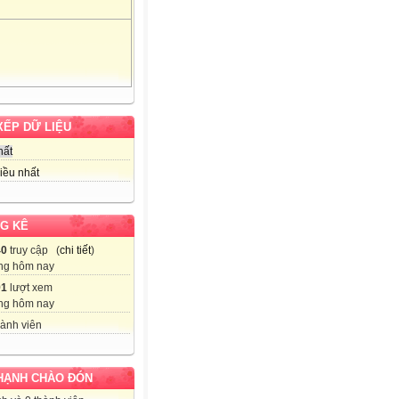
XẾP DỮ LIỆU
hất
iều nhất
G KÊ
40
truy cập (
chi tiết
)
ng hôm nay
91
lượt xem
ng hôm nay
ành viên
HẠNH CHÀO ĐÓN