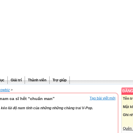
dục
Giải trí
Thành viên
Trợ giúp
howbiz
>
ĐĂNG
nam ca sĩ hết “chuẩn man”
Tạo bài viết mới
Tên t
Mật k
 kéo lùi độ nam tính của những những chàng trai V-Pop.
Ghi n
Quên 