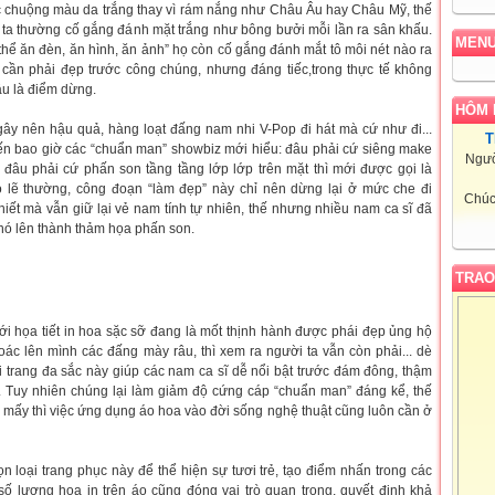
ớc chuộng màu
da trắng
thay vì rám nắng như Châu Âu hay Châu Mỹ, thế
 ta thường cố gắng đánh mặt trắng như bông bưởi mỗi lần ra sân khấu.
MEN
thể ăn đèn, ăn hình, ăn ảnh”
họ còn cố gắng đánh mắt tô môi nét nào ra
g cần phải đẹp trước công chúng, nhưng đáng tiếc,trong thực tế không
âu là điểm dừng.
HÔM 
gây nên hậu quả, hàng loạt đấng nam nhi V-Pop đi hát mà cứ như đi...
T
đến bao giờ các
“chuẩn man
” showbiz mới hiểu: đâu phải cứ siêng make
Ngườ
và đâu phải cứ phấn son tầng tầng lớp lớp trên mặt thì mới được gọi là
 lẽ thường, công đoạn “
làm đẹp”
này chỉ nên dừng lại ở mức che đi
Chúc
iết mà vẫn giữ lại vẻ nam tính tự nhiên, thế nhưng nhiều nam ca sĩ đã
 nó lên thành thảm họa phấn son.
TRAO
i họa tiết in hoa sặc sỡ đang là mốt thịnh hành được phái đẹp ủng hộ
oác lên mình các đấng mày râu, thì xem ra người ta vẫn còn phải... dè
 trang đa sắc này giúp các nam ca sĩ dễ nổi bật trước đám đông, thậm
u. Tuy nhiên chúng lại làm giảm độ cứng cáp “chuẩn man” đáng kể, thế
h mấy thì việc ứng dụng áo hoa vào đời sống nghệ thuật cũng luôn cần ở
ọn loại trang phục này để thể hiện sự tươi trẻ, tạo điểm nhấn trong các
số lượng hoa in trên áo cũng đóng vai trò quan trọng, quyết định khả