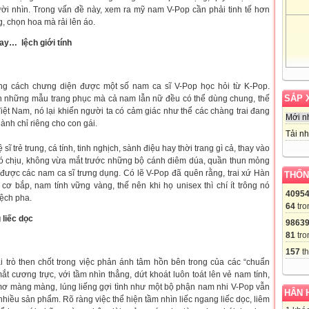
i nhìn. Trong vấn đề này, xem ra mỹ nam V-Pop cần phải tinh tế hơn
, chọn hoa mà rải lên áo.
hay… lệch giới tính
ng cách chưng diện được một số nam ca sĩ V-Pop học hỏi từ K-Pop.
SẮP 
những mẫu trang phục mà cả nam lẫn nữ đều có thể dùng chung, thế
ệt Nam, nó lại khiến người ta có cảm giác như thể các chàng trai đang
Mới n
nh chỉ riêng cho con gái.
Tải nh
ĩ trẻ trung, cá tính, tinh nghịch, sành điệu hay thời trang gì cả, thay vào
hó chịu, không vừa mắt trước những bộ cánh diêm dúa, quần thun mỏng
g được các nam ca sĩ trưng dụng. Có lẽ V-Pop đã quên rằng, trai xứ Hàn
THỐN
cơ bắp, nam tính vững vàng, thế nên khi họ unisex thì chí ít trông nó
4095
ệch pha.
64
tro
liếc dọc
9863
81
tro
157
th
 trò then chốt trong việc phản ánh tâm hồn bên trong của các “chuẩn
t cương trực, với tầm nhìn thẳng, dứt khoát luôn toát lên vẻ nam tính,
ơ màng màng, lúng liếng gợi tình như một bộ phận nam nhi V-Pop vẫn
HÂN 
hiều sản phẩm. Rõ ràng việc thể hiện tầm nhìn liếc ngang liếc dọc, liêm