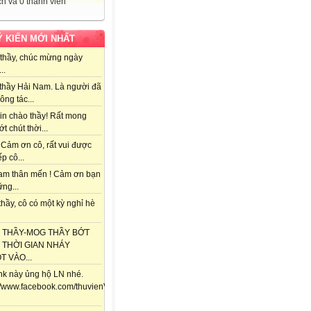
h và 0 thành viên
Ý KIẾN MỚI NHẤT
thầy, chúc mừng ngày
..
thầy Hải Nam. Là người đã
ông tác...
in chào thầy! Rất mong
ớt chút thời...
 Cảm ơn cô, rất vui được
ếp cô...
am thân mến ! Cảm ơn bạn
ng...
hầy, cô có một kỳ nghỉ hè
 THẦY-MOG THẦY BỚT
 THỜI GIAN NHÁY
 VÀO...
ink này ủng hộ LN nhé.
://www.facebook.com/thuvienViolet.vn/posts/118357841688292