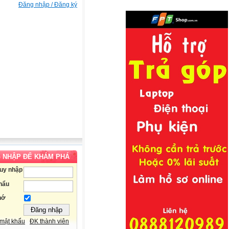
Đăng nhập / Đăng ký
 NHẬP ĐỂ KHÁM PHÁ
ruy nhập
hẩu
hớ
mật khẩu
ĐK thành viên