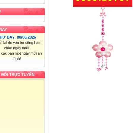
U
NAY
HỨ BẢY, 08/08/2026
i lái đò ven bờ sông Lam
chào ngày mới!
 các bạn một ngày mới an
lành!
 ĐỔI TRỰC TUYẾN