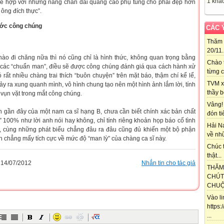
1 khác
thể hợp với những nàng chân dài quảng cáo phụ tùng cho phái đẹp hơn
ông đích thực”.
ước công chúng
CÁC 
Thăm 
20/11..
nào đi chăng nữa thì nó cũng chỉ là hình thức, không quan trọng bằng
Chào 
 các “chuẩn man”, điều sẽ được công chúng
đánh giá
qua cách hành xử
từng c
 rất nhiều chàng trai thích “buôn chuyện” trên mặt báo, thậm chí kể lể,
TVM x
 xảy ra xung quanh mình, vô hình chung tạo nên một hình ảnh lắm lời, tính
thầy b
 vụn vặt trong mắt công chúng.
Vâng!
h gần đây của một nam ca sĩ hạng B, chưa cần biết chính xác bản chất
đón ti
 100% như lời anh nói hay không, chỉ tính riêng khoản họp báo cố tình
Hải N
, cùng những phát biểu chẳng đâu ra đâu cũng đủ khiến một bộ phận
về nhữ
h chẳng mấy tích cực về mức độ “man lỳ” của chàng ca sĩ này.
Chúc t
thật...
14/07/2012
Nhắn tin cho tác giả
THĂM
CHÚT
CHUỘT
Vào l
https
...