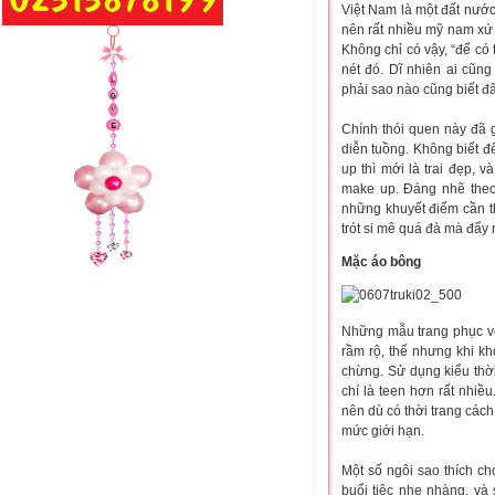
Việt Nam là một đất nư
nên rất nhiều mỹ nam xứ
Không chỉ có vậy,
“để có 
nét đó. Dĩ nhiên ai cũn
phải sao nào cũng biết đ
Chính thói quen này đã 
diễn tuồng. Không biết 
up thì mới là trai đẹp, 
make up. Đáng nhẽ theo
những khuyết điểm cần th
trót si mê quá đà mà đẩy
Mặc áo bông
Những mẫu trang phục vớ
rầm rộ, thế nhưng khi kh
chừng. Sử dụng kiểu thời
chí là teen hơn rất nhiề
nên dù có thời trang các
mức giới hạn.
Một số ngôi sao thích ch
buổi tiệc nhẹ nhàng, và 