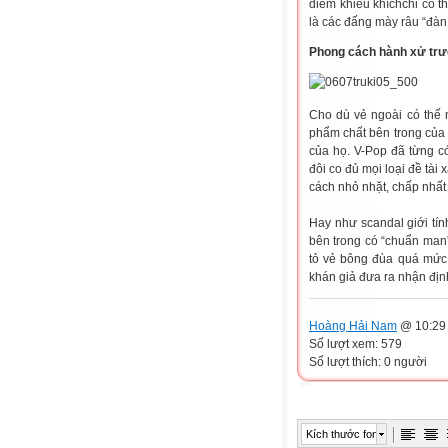
diêm khiêu khíchchỉ có 
là các đấng mày râu “đàn 
Phong cách hành xử tr
Cho dù vẻ ngoài có thế 
phẩm chất bên trong của
của họ. V-Pop đã từng có
đôi co đủ mọi loại đề tài
cách nhỏ nhặt, chấp nhất
Hay như scandal giới tín
bên trong có “chuẩn man”
tỏ vẻ bông đùa quá mức
khán giả đưa ra nhận địn
Hoàng Hải Nam
@ 10:29 
Số lượt xem: 579
Số lượt thích: 0 người
Kích thước font