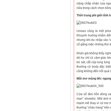
năng chấp nhận của ngườ
nữa trong cách chọn bông
Thời trang phi giới tính 
Unisex
cũng là một pho
Khuynh hướng nhắm đến 
nhưng khi du nhập vào Vi
cố gắng mặc những thứ dà
Khán giả không thấy nghệ s
đó họ chỉ có cảm giác k
bó sát, cắt cúp lung tun
thường có body đặc biệt 
cũng không đến nổi quá l
Mắt mơ màng liếc ngang 
Cửa sổ tâm hồn đóng vai
man” showbiz. Một ánh mắ
mạnh mẽ thay vì cứ mơ m
thường “chào hàng” trên n