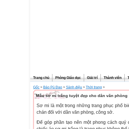
Trang chủ
Phòng Giáo dục
Giải trí
Thành viên
Gốc
>
Báo Pú Đao
>
Sành điệu
>
Thời trang
>
Mẫu sơ mi trắng tuyệt đẹp cho dân văn phòng
Sơ mi là một trong những trang phục phổ b
chán đối với dân văn phòng, công sở.
Để góp phần tạo nên một phong cách quý c
chiếc áo sơ mi trắng là trang phục không thể 