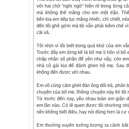
với hai chữ “nghi ngờ” hiện rõ trong từng c
mà không thể mắng cho em một trận. Thế 
bên
kia
em tiếp tục mắng nhiếc, chì chiết, m
đến tôi ghê gớm mà tôi vẫn phải kiềm chế vì
cãi vã.
Tôi nhịn vì tôi biết trong quá khứ của em vẫ
Trước đây em từng kể là bố mẹ li hôn vì bố
chấp nhận số phận để yên như vậy, còn em 
nhà cô gái kia để đánh ghen hộ mẹ. Sau đ
không đến được với nhau.
Em vô cùng căm ghét đàn ông dối trá, phản b
chuyện của bố mẹ. Riêng chuyện này thì tôi 
Từ trước đến nay, yêu nhau toàn em giận d
em lần nào. Có lẽ quen được tôi nhường nh
nên không biết điều, hay nói đúng hơn là cư 
Em thường xuyên tưởng tượng ra cảnh bắt 