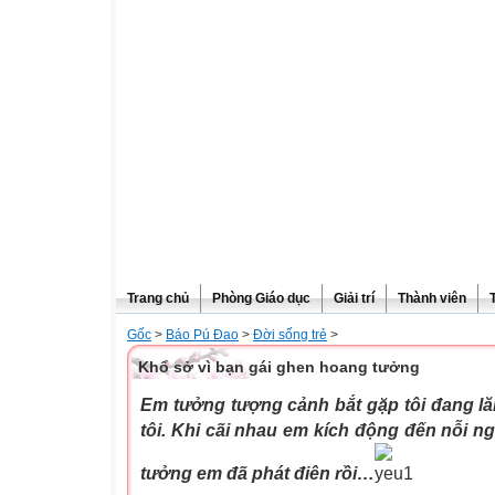
Trang chủ
Phòng Giáo dục
Giải trí
Thành viên
Gốc
>
Báo Pú Đao
>
Đời sống trẻ
>
Khổ sở vì bạn gái ghen hoang tưởng
Em tưởng tượng cảnh bắt gặp tôi đang lă
tôi. Khi cãi nhau em kích động đến nỗi n
tưởng em đã phát điên rồi…