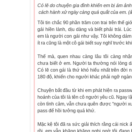
Có lẽ do chuyện gia đình khiến em bị ám ảnh
cách hành xử ngày càng quá quắt của em. (
Tôi tin chắc 90 phần trăm con trai trên thế g
gái hiền lành, dịu dàng và biết phải trái. L
em là người con gái như vậy. Tôi không dám 
ít ra cũng là một cô gái biết suy nghĩ trước kh
Thế mà, quen nhau càng lâu tôi càng nhậ
chưa biết ở em. Người ta thường nói lòng 
Có lẽ con gái là thứ khó hiểu nhất trên đời 
180 độ, khiến cho người khác phải ngỡ ngàng
Chuyện bắt đầu từ khi em phát hiện ra passw
hoánh của tôi là tên cô người yêu cũ. Ngay lậ
còn tình cảm, vẫn chưa quên được “người xư
pass để hồi tưởng quá khứ.
Mặc kệ tôi đã ra sức giải thích rằng cái nick 
rồi, em vẫn khăng khăng nghi ngờ tôi đang b