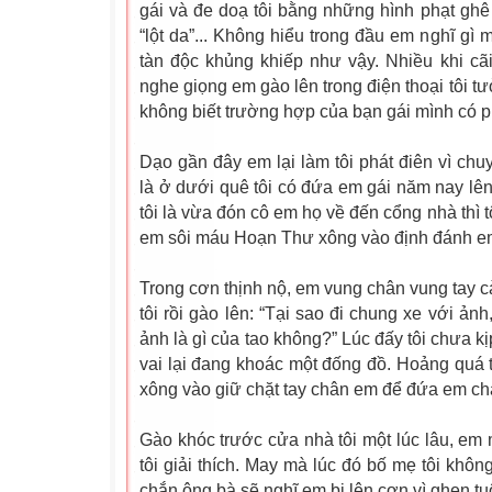
gái và đe doạ tôi bằng những hình phạt ghê 
“lột da”... Không hiểu trong đầu em nghĩ gì
tàn độc khủng khiếp như vậy. Nhiều khi cã
nghe giọng em gào lên trong điện thoại tôi t
không biết trường hợp của bạn gái mình có p
Dạo gần đây em lại làm tôi phát điên vì ch
là ở dưới quê tôi có đứa em gái năm nay lên 
tôi là vừa đón cô em họ về đến cổng nhà thì t
em sôi máu Hoạn Thư xông vào định đánh em
Trong cơn thịnh nộ, em vung chân vung tay c
tôi rồi gào lên: “Tại sao đi chung xe với ảnh,
ảnh là gì của tao không?” Lúc đấy tôi chưa k
vai lại đang khoác một đống đồ. Hoảng quá t
xông vào giữ chặt tay chân em để đứa em chạ
Gào khóc trước cửa nhà tôi một lúc lâu, em m
tôi giải thích. May mà lúc đó bố mẹ tôi khô
chắn ông bà sẽ nghĩ em bị lên cơn vì ghen t