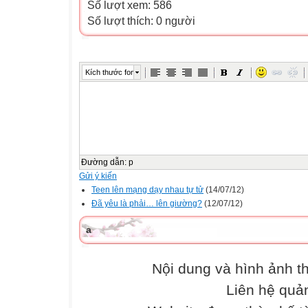
Số lượt xem: 586
Số lượt thích: 0 người
Kích thước font
Đường dẫn
:
p
Gửi ý kiến
Teen lên mạng dạy nhau tự tử
(14/07/12)
Đã yêu là phải… lên giường?
(12/07/12)
a
Nội dung và hình ảnh 
Liên hệ quả