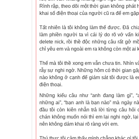
Rình rập, theo dõi một thời gian không phát hi
khai số điện thoại của người cũ ra để em gặp 
Tất nhiên là tôi không làm thế được. Đã chia
làm phiền người ta vì cái lý do rõ vớ vẩn k
delete nick, rồi thề độc những câu rất gở m
chỉ yêu em và ngoài em ra không còn một ai 
Thế mà tôi thề xong em vẫn chưa tin. Nhìn và
rẫy sự nghi ngờ. Những hôm có thời gian gặ
nào không ở cạnh để giám sát tôi được là 
điện thoại.
Những kiểu câu như “anh đang làm gì”, “
những ai”, “bạn anh là bạn nào” mà ngày nào
đầu tôi còn kiên nhẫn trả lời từng câu hỏi 
chán không muốn nói thì em lại nghi ngờ, lạ
nên không dám khai rõ ràng với em.
Thú thực tôi cảm thấy mình chẳng khác gì tội 