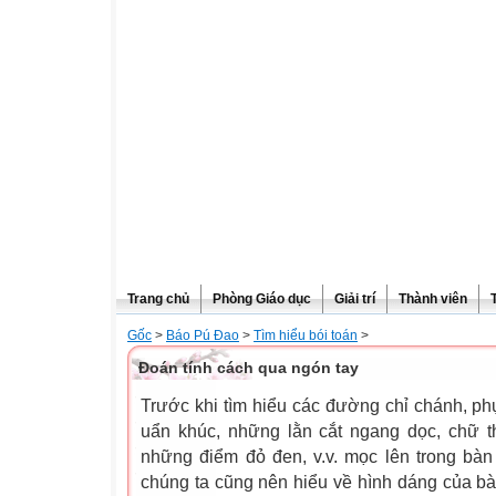
Trang chủ
Phòng Giáo dục
Giải trí
Thành viên
Gốc
>
Báo Pú Đao
>
Tìm hiểu bói toán
>
Đoán tính cách qua ngón tay
Trước khi tìm hiểu các đường chỉ chánh, phụ
uẩn khúc, những lằn cắt ngang dọc, chữ th
những điểm đỏ đen, v.v. mọc lên trong bàn t
chúng ta cũng nên hiểu về hình dáng của bàn