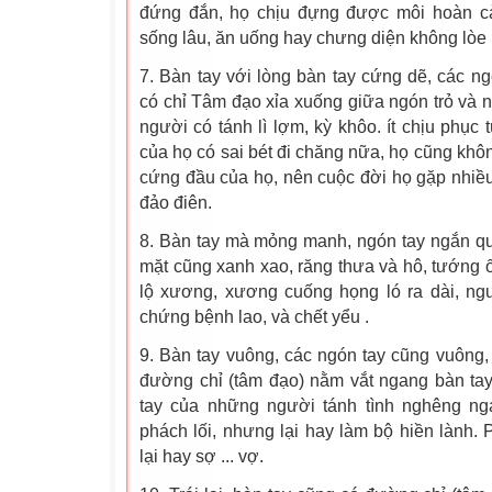
đứng đắn, họ chịu đựng được môi hoàn cả
sống lâu, ăn uống hay chưng diện không lòe l
7. Bàn tay với lòng bàn tay cứng dẽ, các n
có chỉ Tâm đạo xỉa xuống giữa ngón trỏ và n
người có tánh lì lợm, kỳ khôo. ít chịu phục 
của họ có sai bét đi chăng nữa, họ cũng khôn
cứng đầu của họ, nên cuộc đời họ gặp nhiều 
đảo điên.
8. Bàn tay mà mỏng manh, ngón tay ngắn qu
mặt cũng xanh xao, răng thưa và hô, tướng ố
lộ xương, xương cuống họng ló ra dài, ng
chứng bệnh lao, và chết yểu .
9. Bàn tay vuông, các ngón tay cũng vuông,
đường chỉ (tâm đạo) nằm vắt ngang bàn tay
tay của những người tánh tình nghêng ng
phách lối, nhưng lại hay làm bộ hiền lành
lại hay sợ ... vợ.