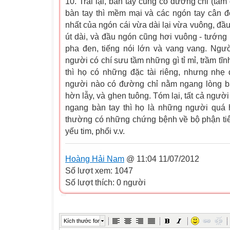
10. Trái lại, bàn tay cũng có đường chỉ (tâ
bàn tay thì mềm mại và các ngón tay cân đối
nhất của ngón cái vừa dài lại vừa vuông, đầu
út dài, và đầu ngón cũng hơi vuông - tướng 
pha đen, tiếng nói lớn và vang vang. Ng
người có chí sưu tầm những gì tỉ mỉ, trầm tĩnh,
thì họ có những đặc tài riêng, nhưng nhẹ
người nào có đường chỉ nằm ngang lòng b
hờn lẫy, và ghen tuông. Tóm lại, tất cả ngườ
ngang bàn tay thì họ là những người quá 
thường có những chứng bệnh về bộ phận tiê
yếu tim, phổi v.v.
Hoàng Hải Nam
@ 11:04 11/07/2012
Số lượt xem: 1047
Số lượt thích: 0 người
Kích thước font