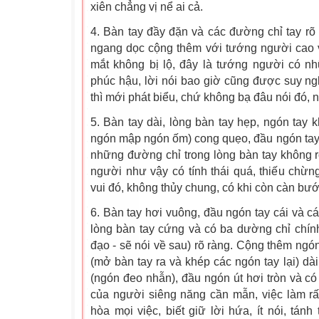
xiên chẳng vị nể ai cả.
4. Bàn tay đầy đặn và các đường chỉ tay rõ
ngang dọc cộng thêm với tướng người cao 
mắt không bị lộ, đây là tướng người có nhữ
phúc hậu, lời nói bao giờ cũng được suy nghĩ
thì mới phát biểu, chứ không bạ đâu nói đó, n
5. Bàn tay dài, lòng bàn tay hẹp, ngón tay 
ngón mập ngón ốm) cong quẹo, đầu ngón tay 
những đường chỉ trong lòng bàn tay không 
người như vậy có tính thái quá, thiếu chừn
vui đó, không thủy chung, có khi còn càn bư
6. Bàn tay hơi vuông, đầu ngón tay cái và c
lòng bàn tay cứng và có ba dường chỉ chín
đạo - sẽ nói về sau) rõ ràng. Cộng thêm ngón
(mở bàn tay ra và khép các ngón tay lại) dà
(ngón đeo nhẫn), đầu ngón út hơi tròn và có
của người siêng năng cần mẫn, việc làm rất
hòa mọi việc, biết giữ lời hứa, ít nói, tánh