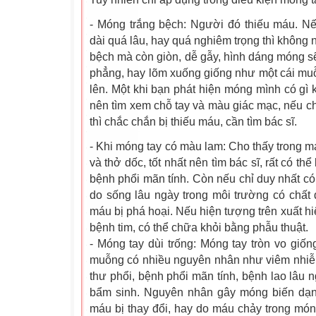
- Móng trắng bệch: Người đó thiếu máu. N
dài quá lâu, hay quá nghiêm trọng thì không
bệch mà còn giòn, dễ gẫy, hình dáng móng sẽ
phẳng, hay lõm xuống giống như một cái muỗ
lên. Một khi bạn phát hiện móng mình có gì 
nên tìm xem chỗ tay và màu giác mạc, nếu c
thì chắc chắn bị thiếu máu, cần tìm bác sĩ.
- Khi móng tay có màu lam: Cho thấy trong m
và thở dốc, tốt nhất nên tìm bác sĩ, rất có thể
bệnh phổi mãn tính. Còn nếu chỉ duy nhất c
do sống lâu ngày trong môi trường có chất
máu bị phá hoại. Nếu hiện tượng trên xuất hi
bệnh tim, có thể chữa khỏi bằng phẫu thuật.
- Móng tay dùi trống: Móng tay tròn vo giố
muỗng có nhiều nguyên nhân như viêm nhiễm
thư phổi, bệnh phổi mãn tính, bệnh lao lâu 
bẩm sinh. Nguyên nhân gây móng biến dạn
máu bị thay đổi, hay do máu chảy trong móng 