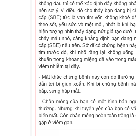
không đau thì có thể xác định đây không phả
nên sơ ý, vì điều đó cho thấy bạn đang bị
cấp (SBE) tức là van tim vốn không khoẻ đ
theo sốt, yếu sức và mệt mỏi, nhất là khi b
hiện tượng nhìn thấy dạng nứt giả tạo dưới 
chảy máu nhỏ, càng khẳng định bạn đang 
cấp (SBE) nêu trên. Sở dĩ có chứng bệnh này
tim trước đó, khi nhổ răng lại không uống
khuẩn trong khoang miệng đã vào trong máu
viêm nhiễm tại đây.
- Mặt khác chứng bệnh này còn do thường x
dẫn tới bị giun xoắn. Khi bị chứng bệnh n
bắp, sưng húp mắt...
- Chân móng của bạn có một hình bán ngu
thường. Nhưng khi tuyến yên của bạn có vấ
biến mất. Còn chân móng hoàn toàn trắng là
gặp ở viêm gan.