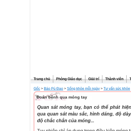
Trang chủ
Phòng Giáo dục
Giải trí
Thành viên
Gốc
>
Báo Pú Đao
>
Sống khỏe mỗi ngày
>
Tư vấn sức khỏe
Đoán bệnh qua móng tay
Quan sát móng tay, bạn có thể phát hiện
qua quan sát màu sắc, hình dáng, độ dày
độ chắc chắn của móng...
Tuy nhiên chỉ áp dụng trong điều kiện móng 