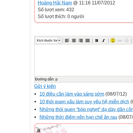
Hoàng Hải Nam
@ 11:16 11/07/2012
Số lượt xem: 432
Số lượt thích: 0 người
Kích thước font
Đường dẫn
:
p
Gửi ý kiến
10 điều cần làm vào sáng sớm
(08/07/12)
10 thói quen xấu làm suy yếu hệ miễn dịch
(
Những thói quen “bóp nghẹt” dạ dày dân cô
Những thời điểm nên hạn chế ăn rau
(08/07
a