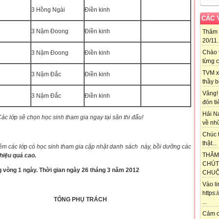
3 Hồng Ngài
Điền kinh
CÁC 
3 Nậm Đoong
Điền kinh
Thăm 
20/11..
Chào 
3 Nậm Đoong
Điền kinh
từng c
TVM x
3 Nậm Đắc
Điền kinh
thầy b
Vâng!
3 Nậm Đắc
Điền kinh
đón ti
Hải N
ác lớp sẽ chọn học sinh tham gia ngay tại sân thi đấu!
về nhữ
Chúc t
thật...
ệm các lớp có học sinh tham gia cập nhật danh sách này, bồi dưỡng các
THĂM
hiệu quả cao.
CHÚT
ng vòng 1 ngày. Thời gian ngày 26 tháng 3 năm 2012
CHUỘT
Vào l
https
PHỤ TRÁCH
...
Cảm ơ