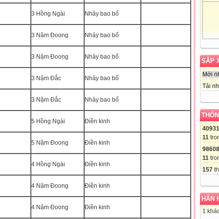
3 Hồng Ngài
Nhảy bao bố
3 Nậm Đoong
Nhảy bao bố
3 Nậm Đoong
Nhảy bao bố
SẮP 
Mới n
3 Nậm Đắc
Nhảy bao bố
Tải nh
3 Nậm Đắc
Nhảy bao bố
THỐN
5 Hồng Ngài
Điền kinh
4093
11
tro
5 Nậm Đoong
Điền kinh
9860
11
tro
4 Hồng Ngài
Điền kinh
157
th
4 Nậm Đoong
Điền kinh
HÂN 
4 Nậm Đoong
Điền kinh
1 khác