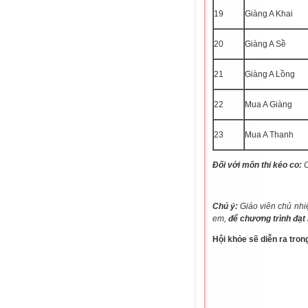
19
Giàng A Khai
20
Giàng A Sề
21
Giàng A Lồng
22
Mua A Giàng
23
Mua A Thanh
Đối với môn thi kéo co:
C
Chú ý:
Giáo viên chủ nhi
em,
để chương trình đạt 
Hội khỏe sẽ diễn ra tro
TỔNG 