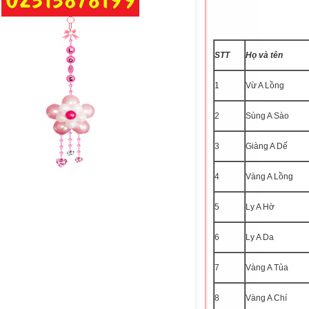
STT
Họ và tên
1
Vừ A Lồng
2
Sùng A Sào
3
Giàng A Dế
4
Vàng A Lồng
5
Ly A Hờ
6
Ly A Da
7
Vàng A Tủa
8
Vàng A Chí