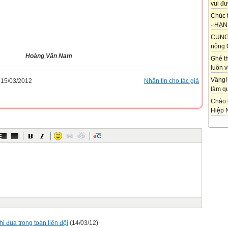
vui đư
Chúc 
- HẠNH
CUNG 
nồng 
Văn Nam
Ghé t
luôn vu
Vâng!
15/03/2012
Nhắn tin cho tác giả
làm qu
Chào 
Hiệp 
 đua trong toàn liên đội
(14/03/12)