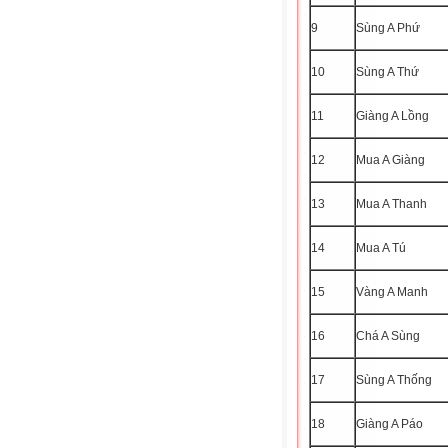
9
Sùng A Phứ
10
Sùng A Thứ
11
Giàng A Lồng
12
Mua A Giàng
13
Mua A Thanh
14
Mua A Tú
15
Vàng A Manh
16
Chá A Sùng
17
Sùng A Thống
18
Giàng A Páo