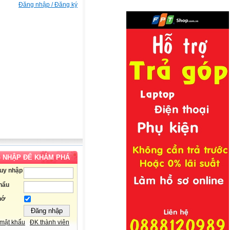
Đăng nhập / Đăng ký
 NHẬP ĐỂ KHÁM PHÁ
ruy nhập
hẩu
hớ
mật khẩu
ĐK thành viên