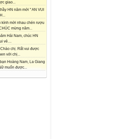
ợc giao...
thầy HN năm mới " AN VUI
...
kính mời nhau chén rượu
CHÚC mừng năm...
hăm Hải Nam, chúc HN
i vẻ....
 Chào chị. Rất vui được
en với chị...
bạn Hoàng Nam, La Giang
Nữ muốn được...