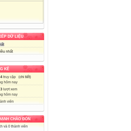
XẾP DỮ LIỆU
hất
iều nhất
G KÊ
14
truy cập (
chi tiết
)
ng hôm nay
83
lượt xem
ng hôm nay
ành viên
HẠNH CHÀO ĐÓN
h và 0 thành viên