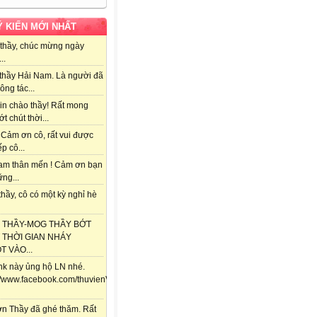
Ý KIẾN MỚI NHẤT
thầy, chúc mừng ngày
..
thầy Hải Nam. Là người đã
ông tác...
in chào thầy! Rất mong
ớt chút thời...
 Cảm ơn cô, rất vui được
ếp cô...
am thân mến ! Cảm ơn bạn
ng...
hầy, cô có một kỳ nghỉ hè
 THẦY-MOG THẦY BỚT
 THỜI GIAN NHÁY
 VÀO...
ink này ủng hộ LN nhé.
://www.facebook.com/thuvienViolet.vn/posts/118357841688292
n Thầy đã ghé thăm. Rất