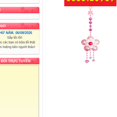
U
NAY
HỨ NĂM, 06/08/2026
Sắp tối rồi!
c các bạn có bữa tối thật
n miệng bên người thân!
 ĐỔI TRỰC TUYẾN