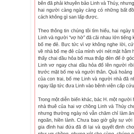
bên đã phải khuyên bảo Linh và Thúy, nhưng 
hai người càng ngày càng có những bất đồ
cách không gì san lấp được.
Theo thông tin chúng tôi tìm hiểu, hai ngày 
Linh và người “vợ hờ” đã cãi nhau lớn tiếng 
bố mẹ đẻ. Bực tức vì vợ không nghe lời, cứ 
về nhà bố mẹ đẻ của mình với nét mặt hằm 
thấy chai dầu hỏa bố mua thắp đèn để ở góc
Linh vơ ngay chai dầu hỏa đổ lên người rồ
trước mặt bố mẹ và người thân. Quá hoảng 
của con trai, bố mẹ Linh và người nhà đã 
ngay lập tức đưa Linh vào bệnh viện cấp cứu
Trong một diễn biến khác, bác H. một người
nhà thuê của hai vợ chồng Linh và Thúy cho
nhưng thường ngày nó vẫn chăm chỉ làm ăn,
ngoãn, hiền lành. Chưa bao giờ gây sự với
gia đình hai đứa đã đi lại và quyết định c
như vợ chồng, nhưng xét cho cùng, chúng n