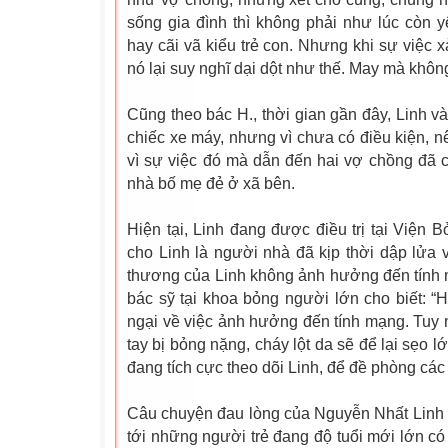
sống gia đình thì không phải như lúc còn 
hay cãi vã kiểu trẻ con. Nhưng khi sự việc 
nó lại suy nghĩ dại dột như thế. May mà khô
Cũng theo bác H., thời gian gần đây, Linh 
chiếc
xe
máy, nhưng vì chưa có điều kiện, 
vì sự việc đó mà dẫn đến hai vợ chồng đã c
nhà bố mẹ đẻ ở xã bên.
Hiện tại, Linh đang được điều trị tại Viện
cho Linh là người nhà đã kịp thời dập lửa
thương của Linh không ảnh hưởng đến tính 
bác sỹ tại khoa bỏng người lớn cho biết: “H
ngại về việc ảnh hưởng đến tính mạng. Tuy 
tay bị bỏng nặng, cháy lột da sẽ để lại sẹo 
đang tích cực theo dõi Linh, để đề phòng các 
Câu chuyện đau lòng của Nguyễn Nhất Linh l
tới những người trẻ đang độ tuổi mới lớn c