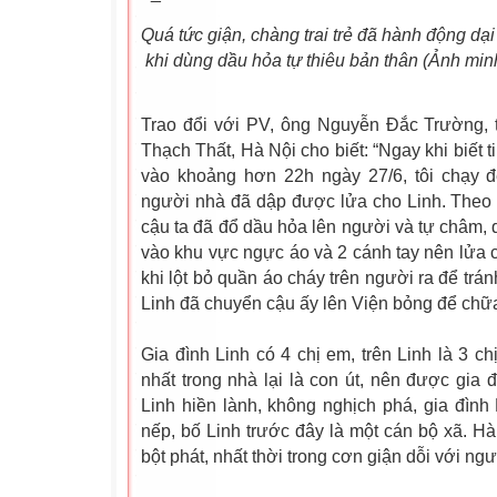
Quá tức giận, chàng trai trẻ đã hành động dại
khi dùng dầu hỏa tự thiêu bản thân (Ảnh min
Trao đổi với PV, ông Nguyễn Đắc Trường, 
Thạch Thất, Hà Nội cho biết: “Ngay khi biết ti
vào khoảng hơn 22h ngày 27/6, tôi chạy đ
người nhà đã dập được lửa cho Linh. Theo 
cậu ta đã đổ dầu hỏa lên người và tự châm, d
vào khu vực ngực áo và 2 cánh tay nên lửa
khi lột bỏ quần áo cháy trên người ra để trá
Linh đã chuyển cậu ấy lên Viện bỏng để chữa 
Gia đình Linh có 4 chị em, trên Linh là 3 chị
nhất trong nhà lại là con út, nên được gia đ
Linh hiền lành, không nghịch phá, gia đình 
nếp, bố Linh trước đây là một cán bộ xã. Hà
bột phát, nhất thời trong cơn giận dỗi với ng