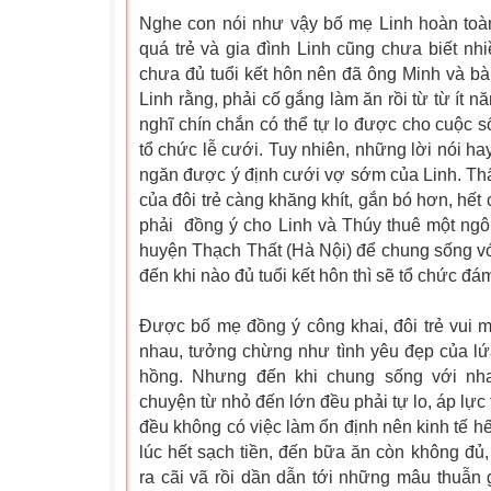
Nghe con nói như vậy bố mẹ Linh hoàn toàn
quá trẻ và gia đình Linh cũng chưa biết nhi
chưa đủ tuổi kết hôn nên đã ông Minh và b
Linh rằng, phải cố gắng làm ăn rồi từ từ ít 
nghĩ chín chắn có thể tự lo được cho cuộc s
tổ chức lễ cưới. Tuy nhiên, những lời nói ha
ngăn được ý định cưới vợ sớm của Linh. Thấ
của đôi trẻ càng khăng khít, gắn bó hơn, hết
phải đồng ý cho Linh và Thúy thuê một ngô
huyện Thạch Thất (Hà Nội) để chung sống v
đến khi nào đủ tuổi kết hôn thì sẽ tổ chức đá
Được bố mẹ đồng ý công khai, đôi trẻ vui 
nhau, tưởng chừng như tình yêu
đẹp
của lứ
hồng. Nhưng đến khi chung sống với nha
chuyện từ nhỏ đến lớn đều phải tự lo, áp lực
đều không có việc làm ổn định nên kinh tế h
lúc hết sạch tiền, đến bữa ăn còn không đủ, 
ra cãi vã rồi dần dẫn tới những mâu thuẫn 