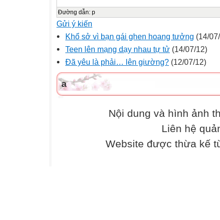
Đường dẫn
:
p
Gửi ý kiến
Khổ sở vì bạn gái ghen hoang tưởng
(14/07
Teen lên mạng dạy nhau tự tử
(14/07/12)
Đã yêu là phải… lên giường?
(12/07/12)
a
Nội dung và hình ảnh 
Liên hệ quả
Website được thừa kế 