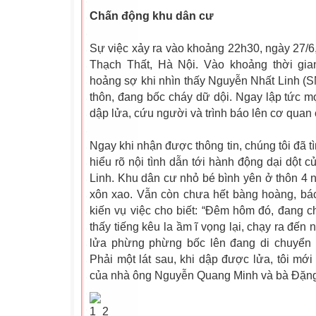
Chấn động khu dân cư
Sự việc xảy ra vào khoảng 22h30, ngày 27/6,
Thạch Thất, Hà Nội. Vào khoảng thời gia
hoảng sợ khi nhìn thấy Nguyễn Nhất Linh (S
thôn, đang bốc cháy dữ dội. Ngay lập tức 
dập lửa, cứu người và trình báo lên cơ quan
Ngay khi nhận được thông tin, chúng tôi đã tì
hiểu rõ nội tình dẫn tới hành động dại dột c
Linh. Khu dân cư nhỏ bé bình yên ở thôn 4
xôn xao. Vẫn còn chưa hết bàng hoàng, bá
kiến vụ việc cho biết: “Đêm hôm đó, đang ch
thấy tiếng kêu la ầm ĩ vọng lại, chạy ra đến 
lửa phừng phừng bốc lên đang di chuyển 
Phải một lát sau, khi dập được lửa, tôi mới 
của nhà ông Nguyễn Quang Minh và bà Đặng