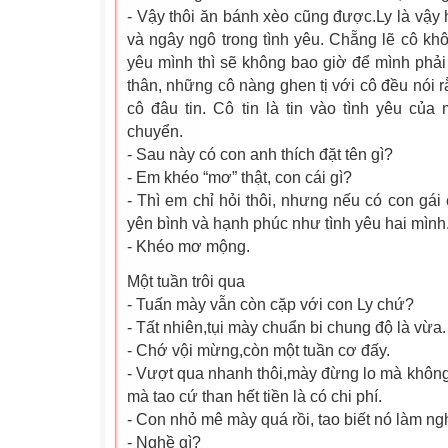
- Vậy thôi ăn bánh xèo cũng được.Ly là vậy 
và ngây ngô trong tình yêu. Chẵng lẽ cô khô
yêu mình thì sẽ không bao giờ để mình phả
thân, những cô nàng ghen tị với cô đều nói 
cô đâu tin. Cô tin là tin vào tình yêu củ
chuyển.
- Sau này có con anh thích đặt tên gì?
- Em khéo “mơ” thật, con cái gì?
- Thì em chỉ hỏi thôi, nhưng nếu có con gái
yên bình và hạnh phúc như tình yêu hai mìn
- Khéo mơ mộng.
Một tuần trôi qua
- Tuấn mày vẫn còn cặp với con Ly chứ?
- Tất nhiên,tụi mày chuẩn bi chung độ là vừa.
- Chớ vội mừng,còn một tuần cơ đấy.
- Vượt qua nhanh thôi,mày đừng lo mà không 
mà tao cứ than hết tiền là có chi phí.
- Con nhỏ mê mày quá rồi, tao biết nó làm ngh
- Nghề gì?