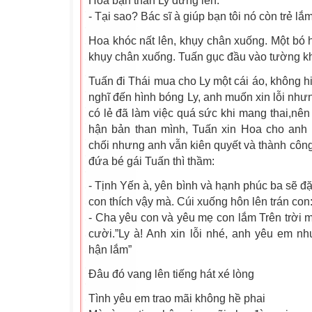
Hoa bạn thân Ly đứng lên:
- Tại sao? Bác sĩ à giúp bạn tôi nó còn trẻ lắm
Hoa khóc nất lên, khụy chân xuống. Một bó 
khụy chân xuống. Tuấn gục đầu vào tường k
Tuấn đi Thái mua cho Ly một cái áo, không h
nghĩ đến hình bóng Ly, anh muốn xin lỗi nh
có lẻ đã làm việc quá sức khi mang thai,nên
hận bản than mình, Tuấn xin Hoa cho anh
chối nhưng anh vẫn kiên quyết và thành công.
đứa bé gái Tuấn thì thầm:
- Tịnh Yến à, yên bình và hạnh phúc ba sẽ đặ
con thích vậy mà. Cúi xuống hôn lên trán con
- Cha yêu con và yêu mẹ con lắm Trên trời m
cười.”Ly à! Anh xin lỗi nhé, anh yêu em 
hận lắm”
Đâu đó vang lên tiếng hát xé lòng
Tình yêu em trao mãi không hề phai