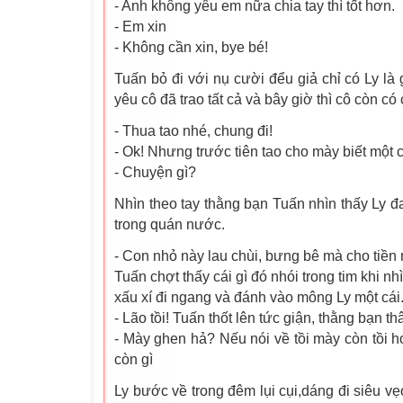
- Anh không yêu em nữa chia tay thì tốt hơn.
- Em xin
- Không cần xin, bye bé!
Tuấn bỏ đi với nụ cười đểu giả chỉ có Ly là
yêu cô đã trao tất cả và bây giờ thì cô còn có 
- Thua tao nhé, chung đi!
- Ok! Nhưng trước tiên tao cho mày biết một 
- Chuyện gì?
Nhìn theo tay thằng bạn Tuấn nhìn thấy Ly đ
trong quán nước.
- Con nhỏ này lau chùi, bưng bê mà cho tiền
Tuấn chợt thấy cái gì đó nhói trong tim khi n
xấu xí đi ngang và đánh vào mông Ly một cái
- Lão tồi! Tuấn thốt lên tức giận, thằng bạn t
- Mày ghen hả? Nếu nói về tồi mày còn tồi h
còn gì
Ly bước về trong đêm lụi cụi,dáng đi siêu v