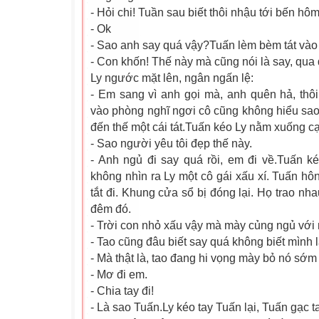
- Hỏi chi! Tuần sau biết thôi nhậu tới bến hôm
- Ok
- Sao anh say quá vậy?Tuấn lèm bèm tát vào 
- Con khốn! Thế này mà cũng nói là say, qua 
Ly ngước mặt lên, ngân ngấn lệ:
- Em sang vì anh gọi mà, anh quên hả, thôi
vào phòng nghĩ ngơi cô cũng không hiểu sa
đến thế một cái tát.Tuấn kéo Ly nằm xuống c
- Sao người yêu tôi đẹp thế này.
- Anh ngủ đi say quá rồi, em đi về.Tuấn k
không nhìn ra Ly một cô gái xấu xí. Tuấn hô
tắt đi. Khung cửa sổ bị đóng lại. Họ trao nh
đêm đó.
- Trời con nhỏ xấu vậy mà mày củng ngủ với n
- Tao cũng đâu biết say quá không biết mình 
- Mà thật là, tao đang hi vọng mày bỏ nó sớm
- Mơ đi em.
- Chia tay đi!
- Là sao Tuấn.Ly kéo tay Tuấn lại, Tuấn gạc ta