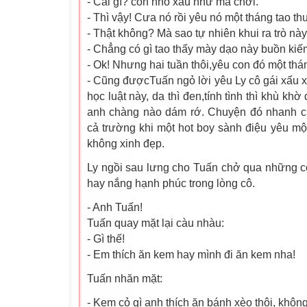
- Cái gì? con nhỏ xấu như ma chơi.
- Thì vậy! Cưa nó rồi yêu nó một tháng tao th
- Thật không? Mà sao tự nhiên khui ra trò nà
- Chẳng có gì tao thấy mày dạo này buồn kiếm
- Ok! Nhưng hai tuần thôi,yêu con đó một thán
- Cũng đượcTuấn ngỏ lời yêu Ly cô gái xấu xí
học luật này, da thì đen,tính tình thì khù k
anh chàng nào dám rớ. Chuyện đó nhanh ch
cả trường khi một hot boy sành điệu yêu một
không xinh đẹp.
Ly ngồi sau lưng cho Tuấn chở qua những c
hay nắng hạnh phúc trong lòng cô.
- Anh Tuấn!
Tuấn quay mặt lại càu nhàu:
- Gì thế!
- Em thích ăn kem hay mình đi ăn kem nha!
Tuấn nhăn mặt:
- Kem cỏ gì anh thích ăn bánh xèo thôi, không