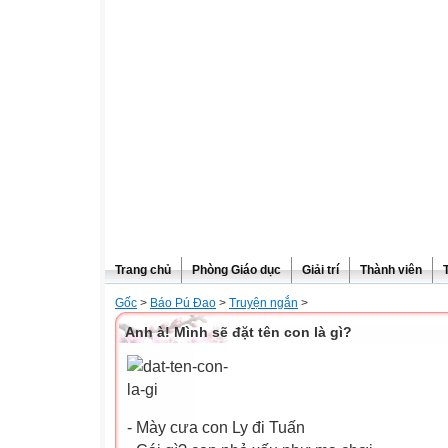
Trang chủ
Phòng Giáo dục
Giải trí
Thành viên
Gốc
>
Báo Pú Đao
>
Truyện ngắn
>
Anh à! Mình sẽ đặt tên con là gì?
- Mày cưa con Ly đi Tuấn