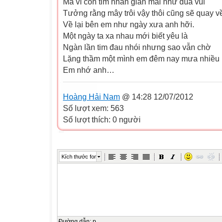
Mà vì con tim nhân gian mãi như đùa vui
Tưởng rằng mây trôi vậy thôi cũng sẽ quay v
Về lại bên em như ngày xưa anh hỡi.
Một ngày ta xa nhau mới biết yêu là
Ngàn lần tim đau nhói nhưng sao vẫn chờ
Lặng thầm một mình em đêm nay mưa nhiều
Em nhớ anh…
Hoàng Hải Nam
@ 14:28 12/07/2012
Số lượt xem: 563
Số lượt thích: 0 người
Kích thước font
Đường dẫn
:
p