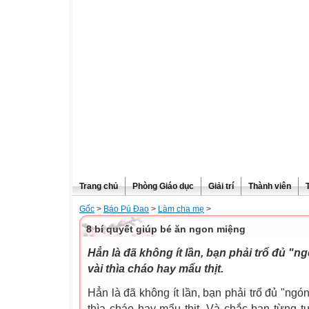
Trang chủ
Phòng Giáo dục
Giải trí
Thành viên
Gốc
>
Báo Pú Đao
>
Làm cha mẹ
>
8 bí quyết giúp bé ăn ngon miệng
Hẳn là đã không ít lần, bạn phải trổ đủ "
vài thìa cháo hay mẩu thịt.
Hẳn là đã không ít lần, bạn phải trổ đủ "ngó
thìa cháo hay mẩu thịt. Và chắc bạn từng tự