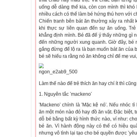
uống dễ dàng thế kia, còn con mình thì khó
nhiều cách có thể làm bé hứng thú hơn với 
Chiến tranh bên bát ăn thường xảy ra nhất kh
khi thực sự liên quan đến sự ăn uống. Trẻ
khẳng định mình. Bé đã để ý thấy những gì n
đến những người xung quanh. Giờ đây, bé m
gắng đừng để lộ ra là bạn muốn bát ăn của b
bé sẽ hiểu ra rằng nó ăn không chỉ để mẹ vui
Làm thế nào để trẻ thích ăn hay chí ít thì cũ
1. Nguyên tắc 'mackeno'
'Mackeno' chính là 'Mặc kệ nó'. Nếu nhóc tì
ăn một món nào đó hay đồ ăn vặt. Đặc biệt, 
dỗ bé bằng bất kỳ hình thức nào, ví như: cho
bé ăn. Vì hành động này có thể có hiệu quả 
nhưng vô tình lại tạo cho bé quyền được 'yêu