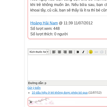
khi trẻ không muốn ăn. Nếu bữa sau, bạn 
khoai tây, củ cải, bạn sẽ thấy là ít ra thì bé cũ
Hoàng Hải Nam
@ 11:39 11/07/2012
Số lượt xem: 448
Số lượt thích: 0 người
Kích thước font
Đường dẫn
:
p
Gửi ý kiến
10 dấu hiệu ở trẻ không được phép bỏ qua
(11/07/12)
a