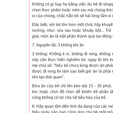
Không có gì hay ho bằng việc dụ trẻ đi shop
chọn thực phẩm hoặc món rau mà chúng thích
vị của chúng, chắc hẳn trẻ sẽ hài lòng lắm v
Đặc biệt, với trẻ lớn hơn một chút, hãy khuy
nướng, như: rửa rau hoặc khuấy bột... Tr
giác món ăn là một phần thành quả lao động 
7. Nguyên tắc 3 không khi ăn
3 không: Không ti vi, không đi rong, không
này cần thực hiện nghiêm túc ngay từ khi t
mẹ chia sẻ: "Nếu trẻ chưa từng được ăn phải 
được đi rong thì làm sao biết giờ ăn là phải
lớn tạo thói quen".
Bữa ăn của trẻ chỉ lên kéo dài 15 - 30 phút
tivi, hoặc chơi đồ chơi dễ khiến trẻ phân 
cũng không có lợi cho hệ tiêu hóa của trẻ.
8. Hãy quan tâm đến tính đa dạng của các m
Nếu ngày nào bạn cũng dọn cho bé một món,