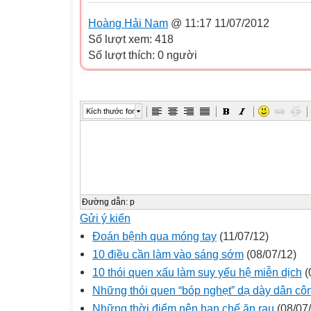
Hoàng Hải Nam
@ 11:17 11/07/2012
Số lượt xem: 418
Số lượt thích: 0 người
Kích thước font
Đường dẫn
:
p
Gửi ý kiến
Đoán bệnh qua móng tay
(11/07/12)
10 điều cần làm vào sáng sớm
(08/07/12)
10 thói quen xấu làm suy yếu hệ miễn dịch
(
Những thói quen “bóp nghẹt” dạ dày dân cô
Những thời điểm nên hạn chế ăn rau
(08/07