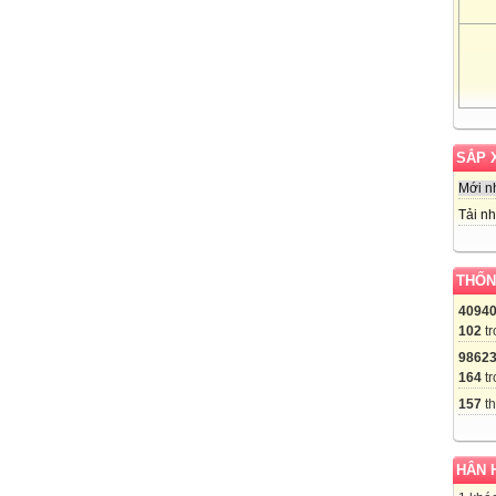
SẮP 
Mới n
Tải nh
THỐN
4094
102
tr
9862
164
tr
157
th
HÂN 