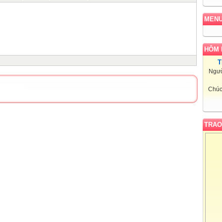
MEN
HÔM 
T
Ngườ
Chúc
TRAO