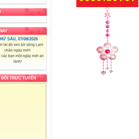
U
NAY
HỨ SÁU, 07/08/2026
i lái đò ven bờ sông Lam
chào ngày mới!
 các bạn một ngày mới an
lành!
 ĐỔI TRỰC TUYẾN