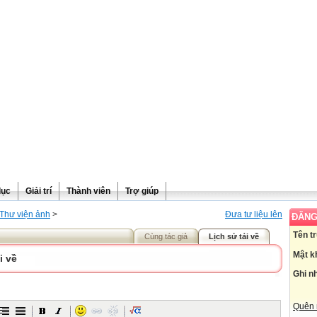
dục
Giải trí
Thành viên
Trợ giúp
Thư viện ảnh
>
Đưa tư liệu lên
ĐĂNG
Tên t
Cùng tác giả
Lịch sử tải về
Mật k
i về
Ghi n
Quên 