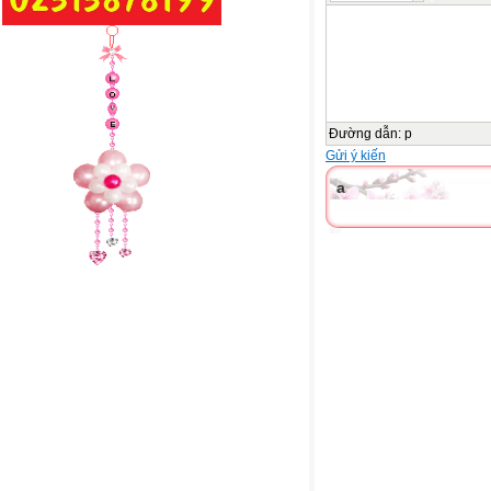
Đường dẫn
:
p
Gửi ý kiến
a