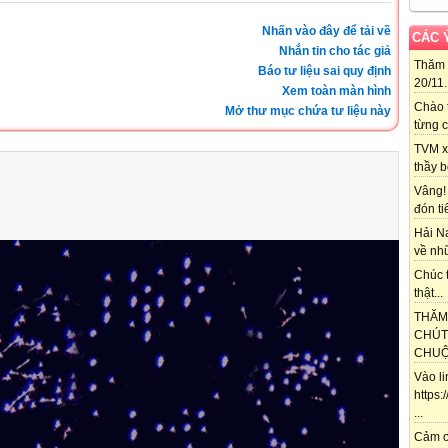
Nhấn vào đây để tải về
CÁC 
Nhắn tin cho tác giả
Thăm 
Báo tư liệu sai quy định
20/11..
Xem toàn màn hình
Chào 
Mở thư mục chứa tư liệu này
từng c
TVM x
thầy b
Vâng!
đón ti
Hải N
về nhữ
Chúc t
thật...
THĂM
CHÚT
CHUỘT
Vào l
https
...
Cảm ơ