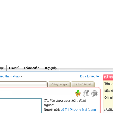
dục
Giải trí
Thành viên
Trợ giúp
liệu tham khảo
>
Đưa tư liệu lên
ĐĂNG
Tên t
Cùng tác giả
Lịch sử tải về
Mật k
Ghi n
(
Tài liệu chưa được thẩm định
)
Nguồn:
Quên 
Người gửi:
Lê Thị Phương Mai
(
trang