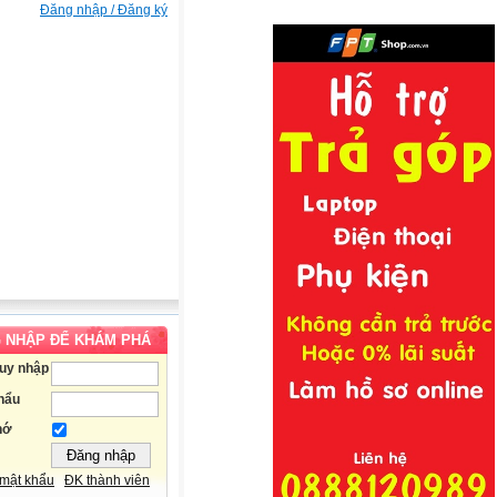
Đăng nhập / Đăng ký
 NHẬP ĐỂ KHÁM PHÁ
ruy nhập
hẩu
hớ
mật khẩu
ĐK thành viên