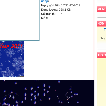
riêng
)
Ngày gửi:
09h:55' 31-12-2012
MEN
Dung lượng:
268.1 KB
Số lượt tải:
107
Mô tả:
HÔM 
T
Hãy 
TRAO