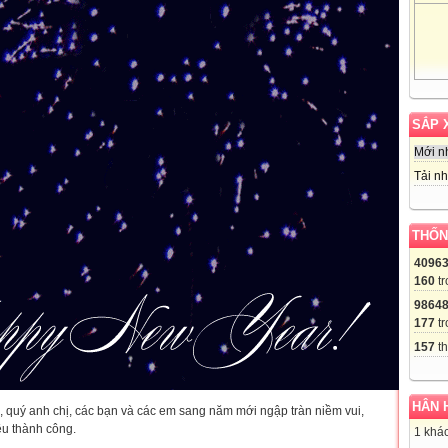
SẮP 
Mới n
Tải nh
THỐN
4096
160
tr
9864
177
tr
157
th
HÂN 
 quý anh chị, các bạn và các em sang năm mới ngập tràn niềm vui,
ều thành công.
1 khác