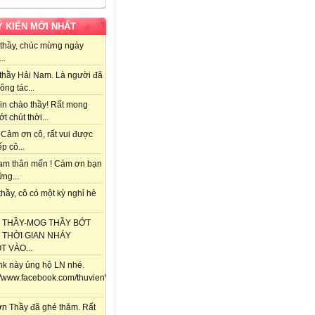
Ý KIẾN MỚI NHẤT
thầy, chúc mừng ngày
..
thầy Hải Nam. Là người đã
ông tác...
in chào thầy! Rất mong
ớt chút thời...
 Cảm ơn cô, rất vui được
ếp cô...
am thân mến ! Cảm ơn bạn
ng...
hầy, cô có một kỳ nghỉ hè
 THẦY-MOG THẦY BỚT
 THỜI GIAN NHÁY
 VÀO...
ink này ủng hộ LN nhé.
://www.facebook.com/thuvienViolet.vn/posts/118357841688292
n Thầy đã ghé thăm. Rất