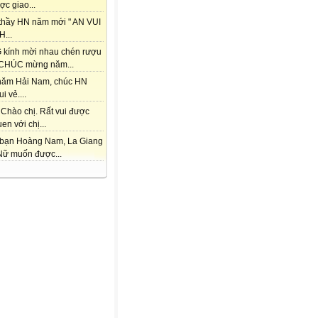
ợc giao...
thầy HN năm mới " AN VUI
...
kính mời nhau chén rượu
CHÚC mừng năm...
hăm Hải Nam, chúc HN
i vẻ....
 Chào chị. Rất vui được
en với chị...
bạn Hoàng Nam, La Giang
Nữ muốn được...