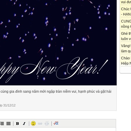
vui đư
Chúc 
- HẠNH
CUNG 
nồng 
Ghé t
luôn vu
Vâng!
làm qu
Chào 
Hiệp 
cùng gia đình sang năm mới ngập tràn niềm vui, hạnh phúc và gặt hái
p 31/12/12