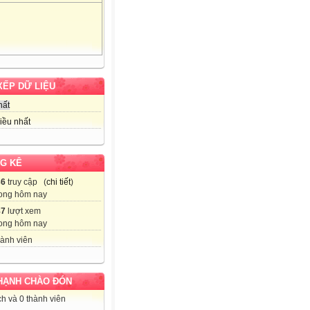
XẾP DỮ LIỆU
hất
iều nhất
G KÊ
36
truy cập (
chi tiết
)
ong hôm nay
87
lượt xem
ong hôm nay
ành viên
HẠNH CHÀO ĐÓN
h và 0 thành viên