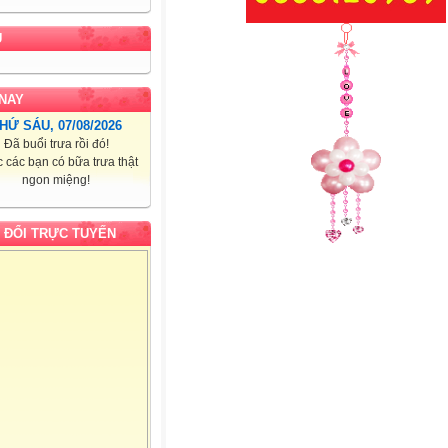
U
NAY
HỨ SÁU, 07/08/2026
Đã buổi trưa rồi đó!
 các bạn có bữa trưa thật
ngon miệng!
 ĐỔI TRỰC TUYẾN