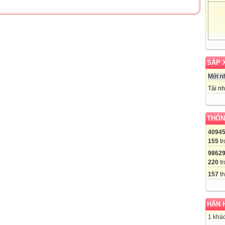
SẮP 
Mới n
Tải nh
THỐN
4094
155
tr
9862
220
tr
157
th
HÂN 
1 khác