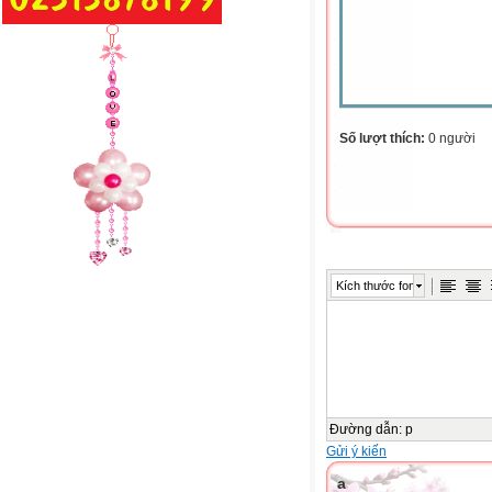
Số lượt thích:
0 người
Kích thước font
Đường dẫn
:
p
Gửi ý kiến
a