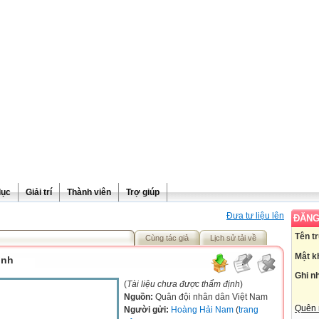
dục
Giải trí
Thành viên
Trợ giúp
Đưa tư liệu lên
ĐĂNG
Tên t
Cùng tác giả
Lịch sử tải về
Mật k
ình
Ghi n
(
Tài liệu chưa được thẩm định
)
Nguồn:
Quân đội nhân dân Việt Nam
Quên 
Người gửi:
Hoàng Hải Nam
(
trang