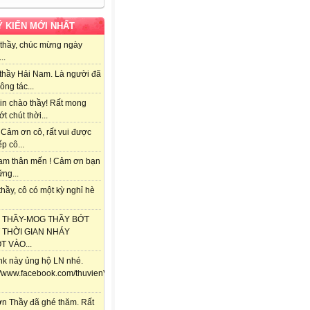
Ý KIẾN MỚI NHẤT
thầy, chúc mừng ngày
..
thầy Hải Nam. Là người đã
ông tác...
in chào thầy! Rất mong
ớt chút thời...
 Cảm ơn cô, rất vui được
ếp cô...
am thân mến ! Cảm ơn bạn
ng...
hầy, cô có một kỳ nghỉ hè
 THẦY-MOG THẦY BỚT
 THỜI GIAN NHÁY
 VÀO...
ink này ủng hộ LN nhé.
://www.facebook.com/thuvienViolet.vn/posts/118357841688292
n Thầy đã ghé thăm. Rất