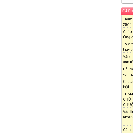
CÁC 
Thăm 
20/11..
Chào 
từng c
TVM x
thầy b
Vâng!
đón ti
Hải N
về nhữ
Chúc t
thật...
THĂM
CHÚT
CHUỘT
Vào l
https
...
Cảm ơ