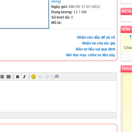
riêng
)
Ngày gửi:
09h:55' 17-07-2012
MEN
Dung lượng:
13.7 MB
Số lượt tải:
0
Mô tả:
HÔM 
T
Nhấn vào đây để tải về
Nhắn tin cho tác giả
Chúc
Báo tư liệu sai quy định
Mở thư mục chứa tư liệu này
TRAO