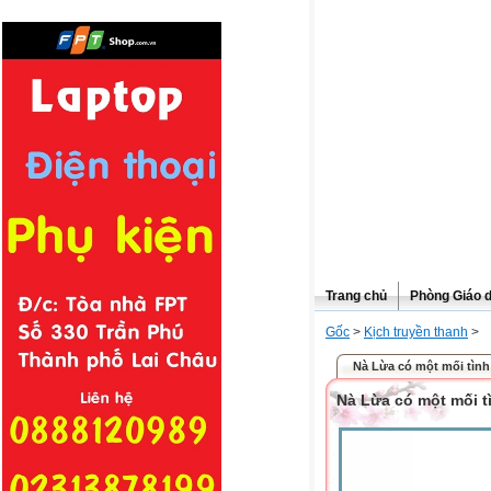
Trang chủ
Phòng Giáo 
Gốc
>
Kịch truyền thanh
>
Nà Lừa có một mối tình
Nà Lừa có một mối t