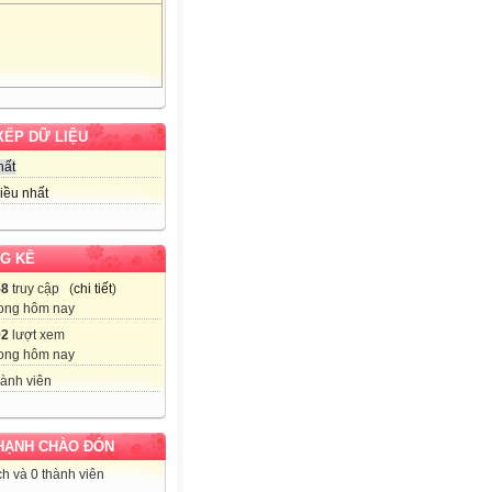
XẾP DỮ LIỆU
hất
iều nhất
G KÊ
58
truy cập (
chi tiết
)
ong hôm nay
92
lượt xem
ong hôm nay
ành viên
HẠNH CHÀO ĐÓN
h và 0 thành viên