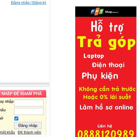
Đăng nhập / Đăng ký
 NHẬP ĐỂ KHÁM PHÁ
ruy nhập
hẩu
hớ
mật khẩu
ĐK thành viên