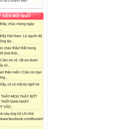
h và 0 thành viên
Ý KIẾN MỚI NHẤT
thầy, chúc mừng ngày
..
thầy Hải Nam. Là người đã
ông tác...
in chào thầy! Rất mong
ớt chút thời...
 Cảm ơn cô, rất vui được
ếp cô...
am thân mến ! Cảm ơn bạn
ng...
hầy, cô có một kỳ nghỉ hè
 THẦY-MOG THẦY BỚT
 THỜI GIAN NHÁY
 VÀO...
ink này ủng hộ LN nhé.
://www.facebook.com/thuvienViolet.vn/posts/118357841688292