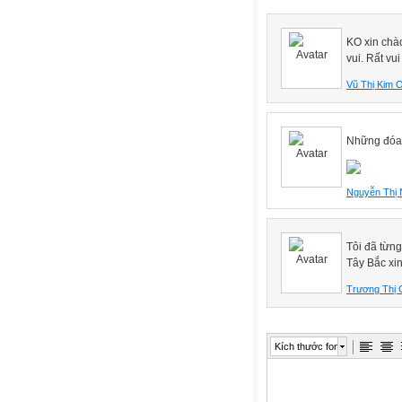
KO xin chào
vui. Rất vu
Vũ Thị Kim 
Những đóa s
Nguyễn Thị
Tôi đã từng
Tây Bắc xi
Trương Thị 
Kích thước font