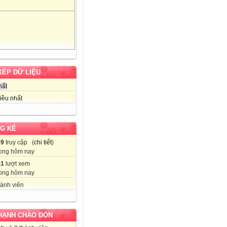
XẾP DỮ LIỆU
hất
iều nhất
G KÊ
09
truy cập (
chi tiết
)
ong hôm nay
41
lượt xem
ong hôm nay
ành viên
HẠNH CHÀO ĐÓN