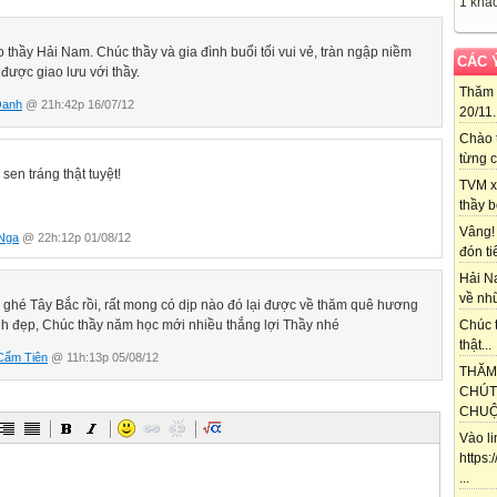
1 khác
 thầy Hải Nam. Chúc thầy và gia đình buổi tối vui vẻ, tràn ngập niềm
CÁC 
i được giao lưu với thầy.
Thăm 
Oanh
@ 21h:42p 16/07/12
20/11..
Chào 
từng c
en tráng thật tuyệt!
TVM x
thầy b
Vâng!
 Nga
@ 22h:12p 01/08/12
đón ti
Hải N
về nhữ
 ghé Tây Bắc rồi, rất mong có dịp nào đó lại được về thăm quê hương
nh đẹp, Chúc thầy năm học mới nhiều thắng lợi Thầy nhé
Chúc t
thật...
Cẩm Tiên
@ 11h:13p 05/08/12
THĂM
CHÚT
CHUỘT
Vào l
https
...