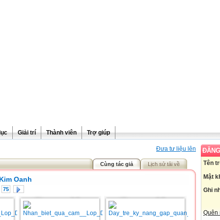
dục
Giải trí
Thành viên
Trợ giúp
Đưa tư liệu lên
ĐĂNG
Tên t
Cùng tác giả
Lịch sử tải về
Mật k
 Kim Oanh
75
Ghi n
Quên 