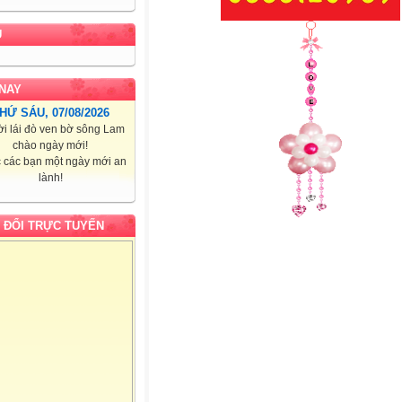
U
NAY
HỨ SÁU, 07/08/2026
i lái đò ven bờ sông Lam
chào ngày mới!
 các bạn một ngày mới an
lành!
 ĐỔI TRỰC TUYẾN