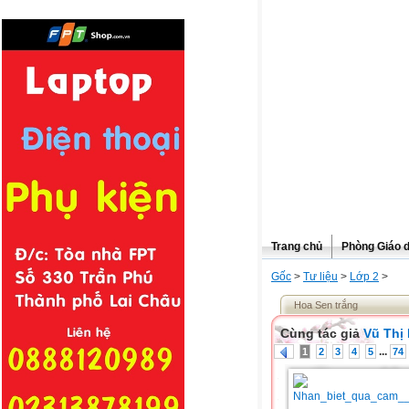
Trang chủ
Phòng Giáo 
Gốc
>
Tư liệu
>
Lớp 2
>
Hoa Sen trắng
Cùng tác giả
Vũ Thị
...
1
2
3
4
5
74