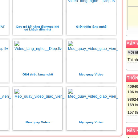
VẬT
Dạy trẻ kỹ năng lễphwps khi
Giới thiệu làng nghề
có khách đến nhà
SẮP 
Mới n
Tải nh
Giới thiệu làng nghề
Mẹo quay Video
THỐN
4094
106
tr
9862
169
tr
157
th
Mẹo quay Video
Mẹo quay Video
HÂN 