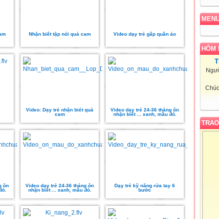
MEN
cam
Nhận biết tập nói quả cam
Video dạy trẻ gấp quần áo
HÔM 
T
Ngườ
Chúc
Video: Dạy trẻ nhận biét quả
Video dạy trẻ 24-36 tháng ôn
cam
nhận biết ... xanh, mầu đỏ.
TRAO
g ôn
Video dạy trẻ 24-36 tháng ôn
Dạy trẻ kỹ năng rửa tay 6
đỏ.
nhận biết ... xanh, mầu đỏ.
bước