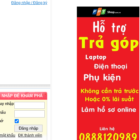
Đăng nhập / Đăng ký
 NHẬP ĐỂ KHÁM PHÁ
ruy nhập
hẩu
hớ
mật khẩu
ĐK thành viên