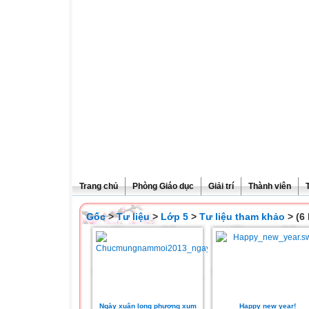
Trang chủ
Phòng Giáo dục
Giải trí
Thành viên
Gốc
>
Tư liệu
>
Lớp 5
>
Tư liệu tham khảo
> (6 
Ngày xuân long phượng xum
Happy new year!