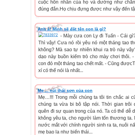
cuộc hôn nhân của họ và dường như chẳng
đúng đắn.Họ chịu đựng được như vậy đến tận
Anh à! Mình sẽ đặt tên con là gì?
- Mày cưa con Ly đi Tuấn - Cái gì
Thì vậy! Cưa nó rồi yêu nó một tháng tao th
không? Mà sao tự nhiên khui ra trò này vậy
dạo này buồn kiếm trò cho mày chơi thôi. -
con đó một tháng tao chết mất. - Cũng đượcT
xí có thể nói là nhất...
Mẹ ... núi thái sơn của con
Mẹ…!!! Trong mỗi chúng ta tôi tin chắc ai c
chúng ta vừa bi bô tập nói. Thời gian trô
quên đi sự quan trong của nó. Ta có thể dễ 
không yêu ta, cho người làm tổn thương ta. N
nước mắt với chính người sinh ra ta, nuôi nấ
mẹ bao la như biển thái...