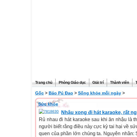
Trang chủ
Phòng Giáo dục
Giải trí
Thành viên
Gốc
>
Báo Pú Đao
>
Sống khỏe mỗi ngày
>
Sức khỏe
Nhậu xong đi hát karaoke, rất n
Rủ nhau đi hát karaoke sau khi ăn nhậu là th
người biết rằng điều này cực kỳ tai hại về sức
quen của phần lớn chúng ta. Nguyên nhân: Sa