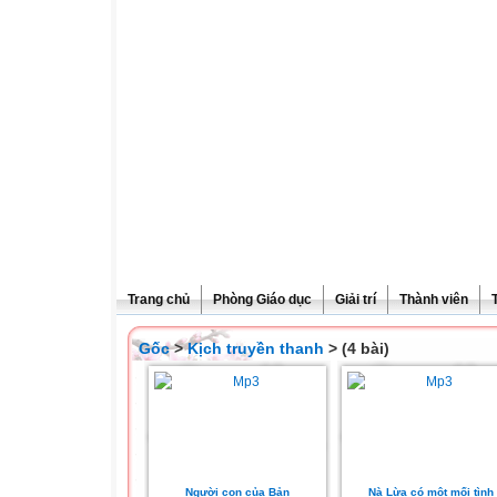
Trang chủ
Phòng Giáo dục
Giải trí
Thành viên
Gốc
>
Kịch truyền thanh
> (4 bài)
Người con của Bản
Nà Lừa có một mối tình